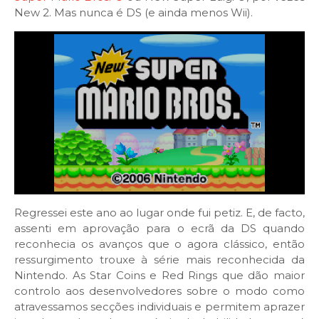
New 2. Mas nunca é DS (e ainda menos Wii).
Regressei este ano ao lugar onde fui petiz. E, de facto,
assenti em aprovação para o ecrã da DS quando
reconhecia os avanços que o agora clássico, então
ressurgimento trouxe à série mais reconhecida da
Nintendo. As Star Coins e Red Rings que dão maior
controlo aos desenvolvedores sobre o modo como
atravessamos secções individuais e permitem aprazer