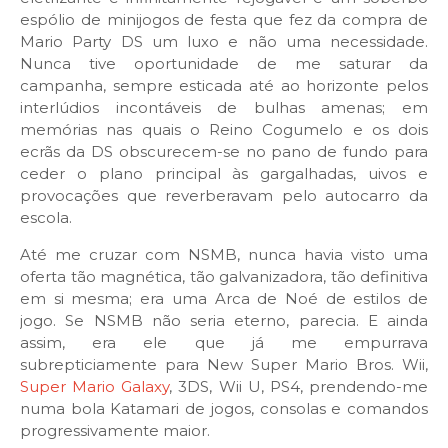
espólio de minijogos de festa que fez da compra de
Mario Party DS um luxo e não uma necessidade.
Nunca tive oportunidade de me saturar da
campanha, sempre esticada até ao horizonte pelos
interlúdios incontáveis de bulhas amenas; em
memórias nas quais o Reino Cogumelo e os dois
ecrãs da DS obscurecem-se no pano de fundo para
ceder o plano principal às gargalhadas, uivos e
provocações que reverberavam pelo autocarro da
escola.
Até me cruzar com NSMB, nunca havia visto uma
oferta tão magnética, tão galvanizadora, tão definitiva
em si mesma; era uma Arca de Noé de estilos de
jogo. Se NSMB não seria eterno, parecia. E ainda
assim, era ele que já me empurrava
subrepticiamente para New Super Mario Bros. Wii,
Super Mario Galaxy
, 3DS, Wii U, PS4, prendendo-me
numa bola Katamari de jogos, consolas e comandos
progressivamente maior.