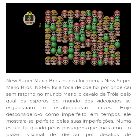
New Super Mario Bros. nunca foi apenas New Super
Mario Bros.. NSMB foi a toca de coelho por onde caí
sem retorno no mundo Mario, o cavalo de Tróia pelo
qual os esporos do mundo dos videojogos se
esgueiraram e estabeleceram raízes. Hoje
desconsidero-o como imperfeito; em tempos, ele
mostrara-se perfeito pelas suas imperfeições. Numa
estufa, fui guiado pelas passagens que mais amo – o
prazer visceral de deslizar por desafios de