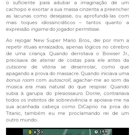
o suficiente para adubar a imaginação de um
cachopo e exortar a sua massa cinzenta a preencher
as lacunas como desejasse, ou aprofundá-las com
mais toques idiossincráticos – tantos quanto a
expressão
ingame
do jogador permitisse.
Ao rejogar New Super Mario Bros., dei por mim a
repetir rituais enraizados, apenas lógicos no cérebro
de uma criança. Quando derrotava o Bowser Jr.,
precisava de aterrar de costas para ele antes da
cutscene
de vitória se desenrolar, como que
apagando a prova do massacre. Quando iniciava uma
bonus room
com
autoscroll
, agachar-me ao som da
música era mais natural do que respirar. Quando
subia à garupa do plesiossauro Dorrie, contrariava
todos os instintos de sobrevivência e apoiava-me na
sua acanhada cabeça como DiCaprio na proa do
Titanic, também eu me proclamando rei de um
outro mundo.