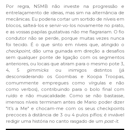
Por regra, NSMB não investe na progressão e
entrelaçamento de ideias, mas sim na alternância de
mecânicas. Eu poderia cortar um sortido de níveis em
blocos, salteá-los e servir-vo-los novamente no prato,
e as vossas papilas gustativas não me flagrariam. O fio
condutor não se perde, porque muitas vezes nunca
foi tecido. É o que sinto em níveis que, atingido o
checkpoint
, dão uma guinada em direção a desafios
sem qualquer ponte de ligação com os segmentos
anteriores, ou locais que atiram para o mesmo pote 3,
4, 5
gimmicks
ou inimigos distintos (já
desconsiderando os Goombas e Koopa Troopas,
comummente empregues como vírgulas e não
como verbos), contribuindo para o bolo final com
ruído e não musicalidade. Como se não bastasse,
imensos níveis terminam antes de Mario poder dizer
"It’s a Me" e chocam-me com os seus checkpoints
precoces à distância de 3 ou 4 pulos pífios; é inviável
redigir uma história no canto rasgado de um
post-it.