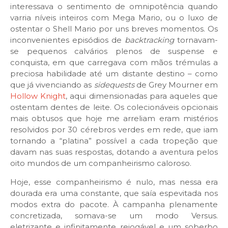
interessava o sentimento de omnipotência quando
varria níveis inteiros com Mega Mario, ou o luxo de
ostentar o Shell Mario por uns breves momentos. Os
inconvenientes episódios de
backtracking
tornavam-
se pequenos calvários plenos de suspense e
conquista, em que carregava com mãos trémulas a
preciosa habilidade até um distante destino – como
que já vivenciando as
sidequests
de Grey Mourner em
Hollow Knight
, aqui dimensionadas para aqueles que
ostentam dentes de leite. Os colecionáveis opcionais
mais obtusos que hoje me arreliam eram mistérios
resolvidos por 30 cérebros verdes em rede, que iam
tornando a “platina” possível a cada tropeção que
davam nas suas respostas, dotando a aventura pelos
oito mundos de um companheirismo caloroso.
Hoje, esse companheirismo é nulo, mas nessa era
dourada era uma constante, que saía espevitada nos
modos extra do pacote. À campanha plenamente
concretizada, somava-se um modo Versus.
eletrizante e infinitamente rejogável e
um soberbo