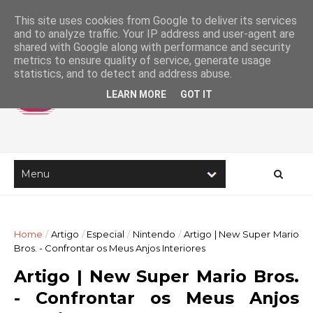
This site uses cookies from Google to deliver its services
and to analyze traffic. Your IP address and user-agent are
shared with Google along with performance and security
metrics to ensure quality of service, generate usage
statistics, and to detect and address abuse.
LEARN MORE
GOT IT
Home
/
Artigo
/
Especial
/
Nintendo
/
Artigo | New Super Mario
Bros. - Confrontar os Meus Anjos Interiores
Artigo | New Super Mario Bros.
- Confrontar os Meus Anjos