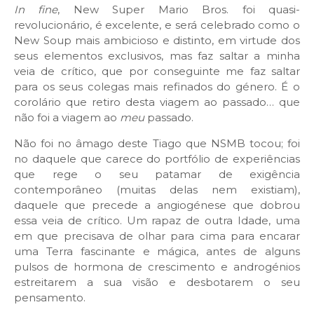
In fine
, New Super Mario Bros. foi quasi-
revolucionário, é excelente, e será celebrado como o
New Soup mais ambicioso e distinto, em virtude dos
seus elementos exclusivos, mas faz saltar a minha
veia de crítico, que por conseguinte me faz saltar
para os seus colegas mais refinados do género. É o
corolário que retiro desta viagem ao passado… que
não foi a viagem ao
meu
passado.
Não foi no âmago deste Tiago que NSMB tocou; foi
no daquele que carece do portfólio de experiências
que rege o seu patamar de exigência
contemporâneo (muitas delas nem existiam),
daquele que precede a angiogénese que dobrou
essa veia de crítico. Um rapaz de outra Idade, uma
em que precisava de olhar para cima para encarar
uma Terra fascinante e mágica, antes de alguns
pulsos de hormona de crescimento e androgénios
estreitarem a sua visão e desbotarem o seu
pensamento.