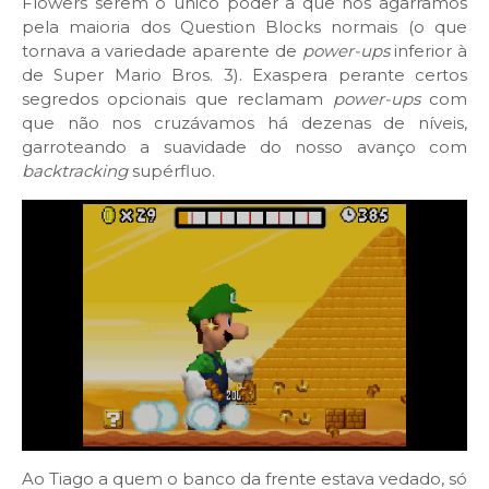
Flowers serem o único poder a que nos agarramos
pela maioria dos Question Blocks normais (o que
tornava a variedade aparente de
power-ups
inferior à
de Super Mario Bros. 3). Exaspera perante certos
segredos opcionais que reclamam
power-ups
com
que não nos cruzávamos há dezenas de níveis,
garroteando a suavidade do nosso avanço com
backtracking
supérfluo.
Ao Tiago a quem o banco da frente estava vedado, só