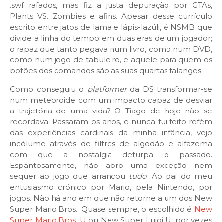
.swf rafados, mas fiz a justa depuração por GTAs,
Plants VS. Zombies e afins. Apesar desse currículo
escrito entre jatos de lama e lápis-lazúli, é NSMB que
divide a linha do tempo em duas eras de um jogador;
o rapaz que tanto pegava num livro, como num DVD,
como num jogo de tabuleiro, e aquele para quem os
botões dos comandos são as suas quartas falanges.
Como conseguiu o
platformer
da DS transformar-se
num meteoroide com um impacto capaz de desviar
a trajetória de uma vida? O Tiago de hoje não se
recordava. Passaram os anos, e nunca fui feito refém
das experiências cardinais da minha infância, vejo
incólume através de filtros de algodão e alfazema
com que a nostalgia deturpa o passado.
Espantosamente, não abro uma exceção nem
sequer ao jogo que arrancou
tudo
. Ao pai do meu
entusiasmo crónico por Mario, pela Nintendo, por
jogos. Não há ano em que não retorne a um dos New
Super Mario Bros.. Quase sempre, o escolhido é
New
Super Mario Bros. U
ou New Super Luigi U, por vezes