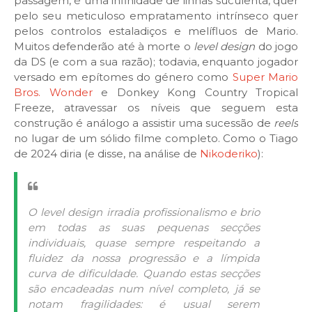
passagem, é uma infinidade de linhas suculenta, quer
pelo seu meticuloso empratamento intrínseco quer
pelos controlos estaladiços e melífluos de Mario.
Muitos defenderão até à morte o
level design
do jogo
da DS (e com a sua razão); todavia, enquanto jogador
versado em epítomes do género como
Super Mario
Bros. Wonder
e Donkey Kong Country Tropical
Freeze, atravessar os níveis que seguem esta
construção é análogo a assistir uma sucessão de
reels
no lugar de um sólido filme completo. Como o Tiago
de 2024 diria (e disse, na análise de
Nikoderiko
):
O level design irradia profissionalismo e brio
em todas as suas pequenas secções
individuais, quase sempre respeitando a
fluidez da nossa progressão e a límpida
curva de dificuldade. Quando estas secções
são encadeadas num nível completo, já se
notam fragilidades: é usual serem