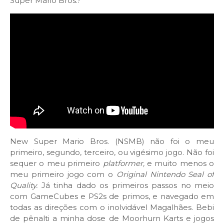
Super Mario Bros.?
New Super Mario Bros. (NSMB) não foi o meu
primeiro, segundo, terceiro, ou vigésimo jogo. Não foi
sequer o meu primeiro
platformer,
e muito menos o
meu primeiro jogo com o
Original Nintendo Seal of
Quality.
Já tinha dado os primeiros passos no meio
com GameCubes e PS2s de primos, e navegado em
todas as direções com o inolvidável Magalhães. Bebi
de pênalti a minha dose de Moorhurn Karts e jogos