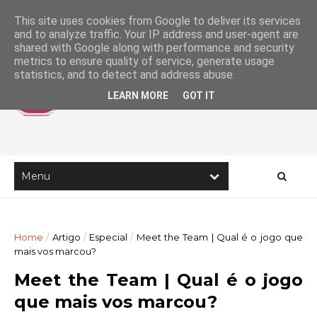
This site uses cookies from Google to deliver its services
and to analyze traffic. Your IP address and user-agent are
shared with Google along with performance and security
metrics to ensure quality of service, generate usage
statistics, and to detect and address abuse.
LEARN MORE
GOT IT
Home
/
Artigo
/
Especial
/
Meet the Team | Qual é o jogo que
mais vos marcou?
Meet the Team | Qual é o jogo
que mais vos marcou?