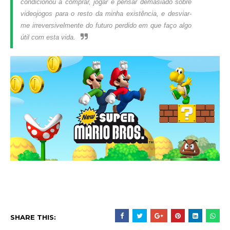
condicionou a comprar, jogar e pensar demasiado sobre
videojogos para o resto da minha existência, e desviar-
me irreversivelmente do futuro perdido em que faço algo
útil com esta vida.
SHARE THIS: