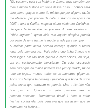
Não somente pela sua história e drama, mas também por
toda a minha história em volta desse título. Conheci esta
obra prima graças a uma tia minha que por alguma razão
me ofereceu por prenda de natal. Estamos na época de
2007 e aqui o Carlão, naquela altura ainda era Carlinhos,
desejava tanto receber as prendas do seu sapatinho...
"Ahhh ingénuo", quem diria que aquela simples prenda
por parte de uma tia me ia mudar a vida para sempre.
A melhor parte desta história começa quando o tentei
jogar pela primeira vez. Vale referir que tinha 8 anos e o
meu inglês era tão bom quanto o meu chinês, ou seja,
era um conhecimento inexistente. Ou seja, escusado
será dizer que na minha primeira vez (emoji tarado) fiz de
tudo no jogo… menos matar estes monstros gigantes.
Após uns tempos lá consegui perceber que tinha de subir
pelas ervas que estavam na parede. Mas a história não
fica por aí! Quando vi pela primeira vez o
primeiro
colossus
, literalmente fiquei 1 hora a atirar
flechas contra ele, pois pensava que era assim que se
matavam os bichos…