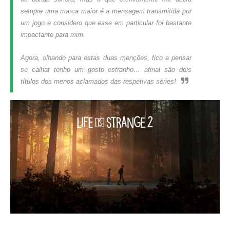
sempre uma marca maior é a mensagem transmitida por
um jogo e considero que esse em particular foi bastante
impactante para mim.
Agora, olhando para estas duas menções, fico a pensar
se calhar tenho um gosto estranho… afinal são dois
títulos dos menos aclamados das respetivas séries!