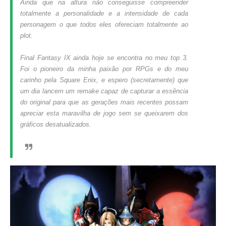
Ainda que na altura não conseguisse compreender
totalmente a personalidade e a intensidade de cada
personagem o que todos eles ofereciam totalmente ao
plot.
Final Fantasy IX ainda hoje se encontra no meu top 3.
Foi o pioneiro da minha paixão por RPGs e do meu
carinho pela Square Enix, e espero (secretamente) que
um dia lancem um remake capaz de capturar a essência
do original para que as gerações mais recentes possam
apreciar esta maravilha de jogo sem se queixarem dos
gráficos desatualizados.