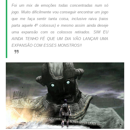
Foi um
mix
de emoções todas concentradas num só
jogo. Muito dificilmente vou conseguir encontrar um jogo
que me faça sentir tanta coisa, inclusive raiva (raios
parta aquele 4º colossus) e mesmo assim ainda deseje
uma expansão com os colossos retirados. SIM EU
AINDA TENHO FÉ QUE UM DIA VÃO LANÇAR UMA
EXPANSÃO COM ESSES MONSTROS!!