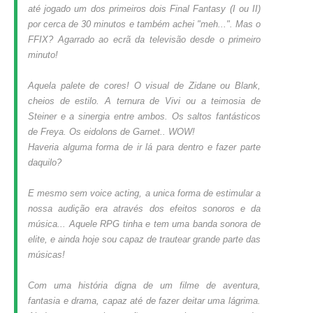
até jogado um dos primeiros dois Final Fantasy (I ou II)
por cerca de 30 minutos e também achei "meh...". Mas o
FFIX? Agarrado ao ecrã da televisão desde o primeiro
minuto!
Aquela palete de cores! O visual de Zidane ou Blank,
cheios de estilo. A ternura de Vivi ou a teimosia de
Steiner e a sinergia entre ambos. Os saltos fantásticos
de Freya. Os eidolons de Garnet.. WOW!
Haveria alguma forma de ir lá para dentro e fazer parte
daquilo?
E mesmo sem voice acting, a unica forma de estimular a
nossa audição era através dos efeitos sonoros e da
música... Aquele RPG tinha e tem uma banda sonora de
elite, e ainda hoje sou capaz de trautear grande parte das
músicas!
Com uma história digna de um filme de aventura,
fantasia e drama, capaz até de fazer deitar uma lágrima.