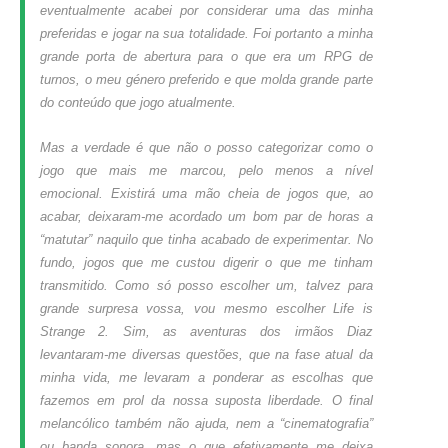
eventualmente acabei por considerar uma das minha
preferidas e jogar na sua totalidade. Foi portanto a minha
grande porta de abertura para o que era um RPG de
turnos, o meu género preferido e que molda grande parte
do conteúdo que jogo atualmente.
Mas a verdade é que não o posso categorizar como o
jogo que mais me marcou, pelo menos a nível
emocional. Existirá uma mão cheia de jogos que, ao
acabar, deixaram-me acordado um bom par de horas a
“matutar” naquilo que tinha acabado de experimentar. No
fundo, jogos que me custou digerir o que me tinham
transmitido. Como só posso escolher um, talvez para
grande surpresa vossa, vou mesmo escolher Life is
Strange 2. Sim, as aventuras dos irmãos Diaz
levantaram-me diversas questões, que na fase atual da
minha vida, me levaram a ponderar as escolhas que
fazemos em prol da nossa suposta liberdade. O final
melancólico também não ajuda, nem a “cinematografia”
ou banda sonora, mas o que efetivamente me deixa