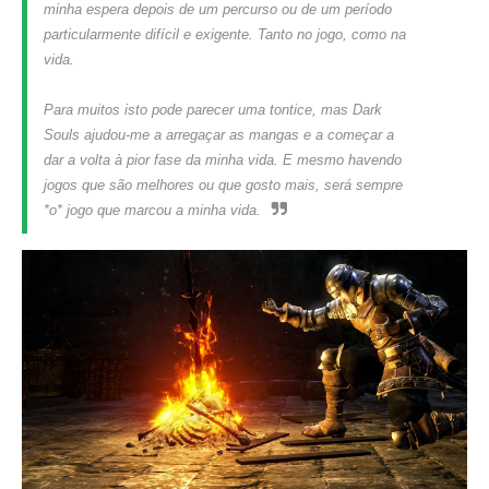
minha espera depois de um percurso ou de um período
particularmente difícil e exigente. Tanto no jogo, como na
vida.
Para muitos isto pode parecer uma tontice, mas Dark
Souls ajudou-me a arregaçar as mangas e a começar a
dar a volta à pior fase da minha vida. E mesmo havendo
jogos que são melhores ou que gosto mais, será sempre
*o* jogo que marcou a minha vida.