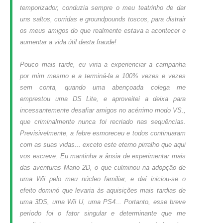
temporizador, conduzia sempre o meu teatrinho de dar
uns saltos, corridas e groundpounds toscos, para distrair
os meus amigos do que realmente estava a acontecer e
aumentar a vida útil desta fraude!
Pouco mais tarde, eu viria a experienciar a campanha
por mim mesmo e a terminá-la a 100% vezes e vezes
sem conta, quando uma abençoada colega me
emprestou uma DS Lite, e aproveitei a deixa para
incessantemente desafiar amigos no acérrimo modo VS.,
que criminalmente nunca foi recriado nas sequências.
Previsivelmente, a febre esmoreceu e todos continuaram
com as suas vidas... exceto este eterno pirralho que aqui
vos escreve. Eu mantinha a ânsia de experimentar mais
das aventuras Mario 2D, o que culminou na adopção de
uma Wii pelo meu núcleo familiar, e daí iniciou-se o
efeito dominó que levaria às aquisições mais tardias de
uma 3DS, uma Wii U, uma PS4... Portanto, esse breve
período foi o fator singular e determinante que me