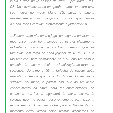
início a uma breve sessão de New Super Mario Bros.
DS. Uns avançavam na campanha, outros lutavam pela
sua honra no modo Mario VS. Luigi, e alguns
desafiavam-se nos minijogos. Fosse qual fosse
o
modo,
todos estavam efetivamente a jogar NSMBDS…
…Exceto quem não tinha o jogo, ou sequer a consola – o
meu caso. Tudo bem, porque eu estava plenamente
radiante a incorporar os cordões humanos que se
formavam em torno de cada jogador de NSMBDS e a
rabiscar com tinta permanente no meu lobo temporal o
desenho de todos os níveis e a localização de todos os
segredos. Senti-me a última bolacha do pacote após
descobrir o truque que fazia Mushroom Houses extra
surgirem no mapa, e pode
m crer que abusei deste
conheci
mento na
altura para ter oportunidades (de
escassos mas felizes segundos) de usar a consola de
colegas que me pediam recorrente
mente
para fazer a
minha magia. Antes de saltar para a Bandeirola no
momento certo, ditado pelos últimos algarismos do