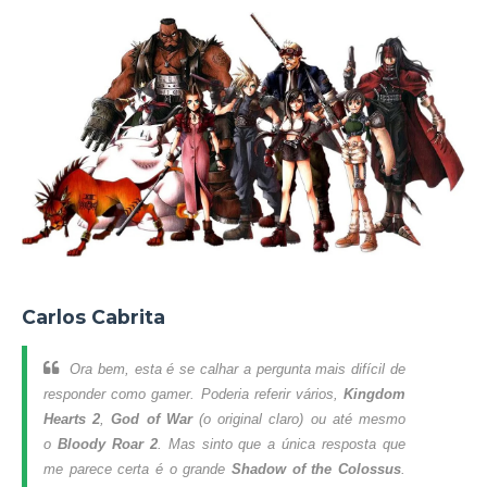
Carlos Cabrita
Ora bem, esta é se calhar a pergunta mais difícil de
responder como
gamer
. Poderia referir vários,
Kingdom
Hearts 2
,
God of War
(o original claro) ou até mesmo
o
Bloody Roar 2
. Mas sinto que a única resposta que
me parece certa é o grande
Shadow of the Colossus
.