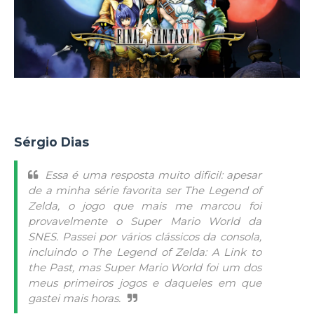
Sérgio Dias
Essa é uma resposta muito dificil: apesar
de a minha série favorita ser The Legend of
Zelda, o jogo que mais me marcou foi
provavelmente o Super Mario World da
SNES. Passei por vários clássicos da consola,
incluindo o The Legend of Zelda: A Link to
the Past, mas Super Mario World foi um dos
meus primeiros jogos e daqueles em que
gastei mais horas.