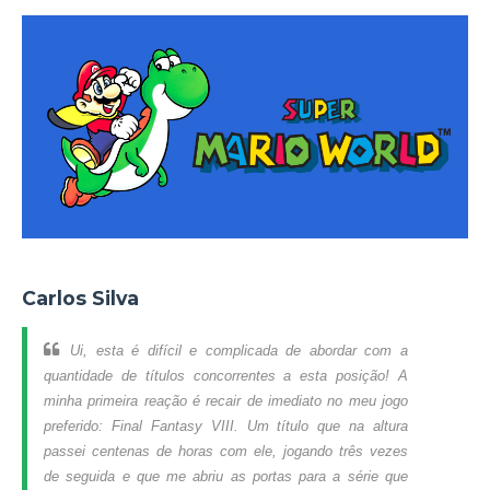
Carlos Silva
Ui, esta é difícil e complicada de abordar com a
quantidade de títulos concorrentes a esta posição! A
minha primeira reação é recair de imediato no meu jogo
preferido: Final Fantasy VIII. Um título que na altura
passei centenas de horas com ele, jogando três vezes
de seguida e que me abriu as portas para a série que