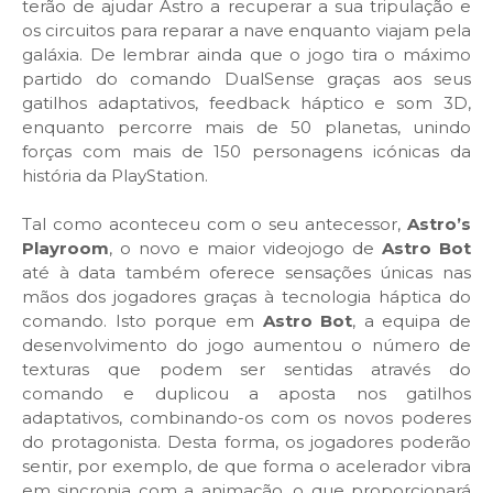
terão de ajudar Astro a recuperar a sua tripulação e
os circuitos para reparar a nave enquanto viajam pela
galáxia. De lembrar ainda que o jogo tira o máximo
partido do comando DualSense graças aos seus
gatilhos adaptativos, feedback háptico e som 3D,
enquanto percorre mais de 50 planetas, unindo
forças com mais de 150 personagens icónicas da
história da PlayStation.
Tal como aconteceu com o seu antecessor,
Astro’s
Playroom
, o novo e maior videojogo de
Astro Bot
até à data também oferece sensações únicas nas
mãos dos jogadores graças à tecnologia háptica do
comando. Isto porque em
Astro Bot
, a equipa de
desenvolvimento do jogo aumentou o número de
texturas que podem ser sentidas através do
comando e duplicou a aposta nos gatilhos
adaptativos, combinando-os com os novos poderes
do protagonista. Desta forma, os jogadores poderão
sentir, por exemplo, de que forma o acelerador vibra
em sincronia com a animação, o que proporcionará