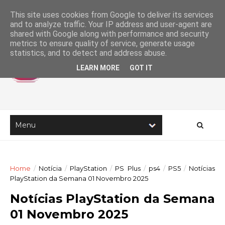
This site uses cookies from Google to deliver its services
and to analyze traffic. Your IP address and user-agent are
shared with Google along with performance and security
metrics to ensure quality of service, generate usage
statistics, and to detect and address abuse.
LEARN MORE
GOT IT
Home
/
Notícia
/
PlayStation
/
PS Plus
/
ps4
/
PS5
/
Notícias
PlayStation da Semana 01 Novembro 2025
Notícias PlayStation da Semana
01 Novembro 2025