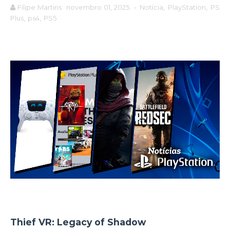
Filipe Martins
novembro 01, 2025
-
Notícia
,
PlayStation
,
PS
Plus
,
ps4
,
PS5
Thief VR: Legacy of Shadow