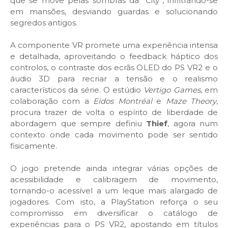
que se move pelas sombras da “City”, infiltrando-se
em mansões, desviando guardas e solucionando
segredos antigos.
A componente VR promete uma experiência intensa
e detalhada, aproveitando o feedback háptico dos
controlos, o contraste dos ecrãs OLED do PS VR2 e o
áudio 3D para recriar a tensão e o realismo
característicos da série. O estúdio
Vertigo Games
, em
colaboração com a
Eidos Montréal
e
Maze Theory
,
procura trazer de volta o espírito de liberdade de
abordagem que sempre definiu
Thief
, agora num
contexto onde cada movimento pode ser sentido
fisicamente.
O jogo pretende ainda integrar várias opções de
acessibilidade e calibragem de movimento,
tornando-o acessível a um leque mais alargado de
jogadores. Com isto, a PlayStation reforça o seu
compromisso em diversificar o catálogo de
experiências para o PS VR2, apostando em títulos