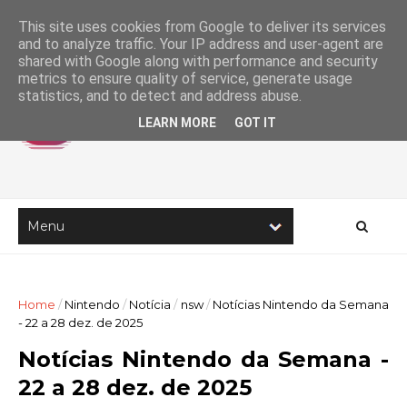
This site uses cookies from Google to deliver its services
and to analyze traffic. Your IP address and user-agent are
shared with Google along with performance and security
metrics to ensure quality of service, generate usage
statistics, and to detect and address abuse.
LEARN MORE
GOT IT
Home
/
Nintendo
/
Notícia
/
nsw
/
Notícias Nintendo da Semana
- 22 a 28 dez. de 2025
Notícias Nintendo da Semana -
22 a 28 dez. de 2025