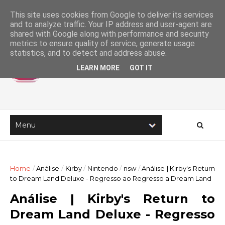
This site uses cookies from Google to deliver its services
and to analyze traffic. Your IP address and user-agent are
shared with Google along with performance and security
metrics to ensure quality of service, generate usage
statistics, and to detect and address abuse.
LEARN MORE
GOT IT
Home
/
Análise
/
Kirby
/
Nintendo
/
nsw
/
Análise | Kirby's Return
to Dream Land Deluxe - Regresso ao Regresso a Dream Land
Análise | Kirby's Return to
Dream Land Deluxe - Regresso