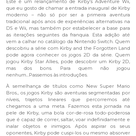
Este é um relançamento de Kirby’s Adventure Wii,
que eu gosto de chamar a entrada inaugural de Kirby
moderno – não só por ser a primeira aventura
tradicional após anos de experiências alternativas na
DS e Wii, mas também por estabelecer a base para
as iterações seguintes da franquia. Esta adição até
vem a calhar no catálogo da Nintendo Switch. Quem
descobriu a série com Kirby and the Forgotten Land
pode agora conhecer os jogos 2D da série. Quem
jogou Kirby Star Allies, pode descobrir um Kirby 2D,
mas dos bons. Para quem não jogou
nenhum...Passemos às introduções.
À semelhança de títulos como New Super Mario
Bros., os jogos Kirby são aventuras segmentadas por
níveis, trajetos lineares que percorremos até
chegamos a uma meta. Fazemos esta jornada na
pele de Kirby, uma bola cor-de-rosa todo-poderosa
que é capaz de correr, saltar, voar indefinidamente e
inalar objetos e inimigos. Após aspirar os seus
oponentes, Kirby pode cuspi-los ou mesmo absorver