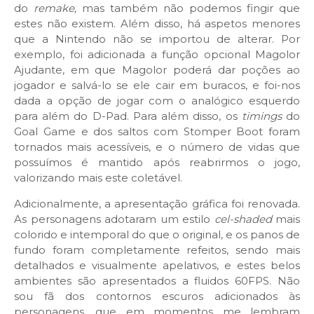
do
remake,
mas também não podemos fingir que
estes não existem. Além disso, há aspetos menores
que a Nintendo não se importou de alterar. Por
exemplo, foi adicionada a função opcional Magolor
Ajudante, em que Magolor poderá dar poções ao
jogador e salvá-lo se ele cair em buracos, e foi-nos
dada a opção de jogar com o analógico esquerdo
para além do D-Pad. Para além disso, os
timings
do
Goal Game e dos saltos com Stomper Boot foram
tornados mais acessíveis, e o número de vidas que
possuímos é mantido após reabrirmos o jogo,
valorizando mais este coletável.
Adicionalmente, a apresentação gráfica foi renovada.
As personagens adotaram um estilo
cel-shaded
mais
colorido e intemporal do que o original, e os panos de
fundo foram completamente refeitos, sendo mais
detalhados e visualmente apelativos, e estes belos
ambientes são apresentados a fluidos 60FPS. Não
sou fã dos contornos escuros adicionados às
personagens, que em momentos me lembram