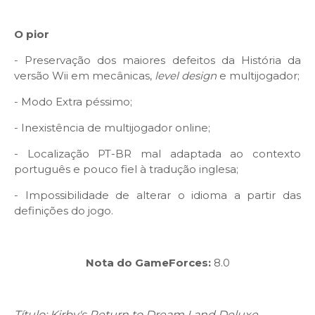
O pior
- Preservação dos maiores defeitos da História da
versão Wii em mecânicas,
level design
e multijogador;
- Modo Extra péssimo;
- Inexistência de multijogador online;
- Localização PT-BR mal adaptada ao contexto
português e pouco fiel à tradução inglesa;
- Impossibilidade de alterar o idioma a partir das
definições do jogo.
Nota do GameForces:
8.0
Título: Kirby's Return to Dream Land Deluxe