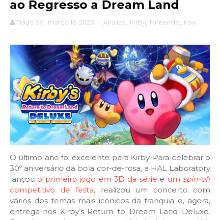
ao Regresso a Dream Land
Tiago Sá
março 16, 2023
-
Análise
,
Kirby
,
Nintendo
,
nsw
O último ano foi excelente para Kirby. Para celebrar o
30º aniversário da bola cor-de-rosa, a HAL Laboratory
lançou
o primeiro jogo em 3D da série
e
um
spin-off
competitivo de festa
, realizou um concerto com
vários dos temas mais icónicos da franquia e, agora,
entrega-nos Kirby’s Return to Dream Land Deluxe.