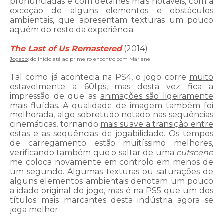
pronunciadas e com detalhes mais notáveis, com a
exceção de alguns elementos e obstáculos
ambientais, que apresentam texturas um pouco
aquém do resto da experiência.
The Last of Us Remastered
(2014)
Jogado
: do início até ao primeiro encontro com Marlene
Tal como já acontecia na PS4, o jogo corre
muito
estavelmente a 60fps
, mas desta vez fica a
impressão de que as
animações são ligeiramente
mais fluídas
. A qualidade de imagem também foi
melhorada, algo sobretudo notado nas sequências
cinemáticas, tornando
mais suave a transição entre
estas e as sequências de jogabilidade
. Os tempos
de carregamento estão muitíssimo melhores,
verificando também que o saltar de uma
cutscene
me coloca novamente em controlo em menos de
um segundo. Algumas texturas ou saturações de
alguns elementos ambientais denotam um pouco
a idade original do jogo, mas é na PS5 que um dos
títulos mais marcantes desta indústria agora se
joga melhor.