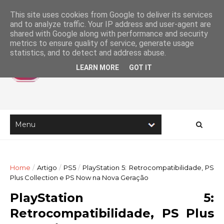
This site uses cookies from Google to deliver its services
and to analyze traffic. Your IP address and user-agent are
shared with Google along with performance and security
metrics to ensure quality of service, generate usage
statistics, and to detect and address abuse.
LEARN MORE
GOT IT
Home
/
Artigo
/
PS5
/
PlayStation 5: Retrocompatibilidade, PS
Plus Collection e PS Now na Nova Geração
PlayStation 5:
Retrocompatibilidade, PS Plus