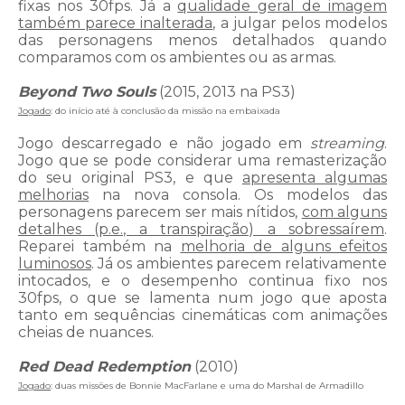
fixas nos 30fps. Já a
qualidade geral de imagem
também parece inalterada
, a julgar pelos modelos
das personagens menos detalhados quando
comparamos com os ambientes ou as armas.
Beyond Two Souls
(2015, 2013 na PS3)
Jogado
: do início até à conclusão da missão na embaixada
Jogo descarregado e não jogado em
streaming
.
Jogo que se pode considerar uma remasterização
do seu original PS3, e que
apresenta algumas
melhorias
na nova consola. Os modelos das
personagens parecem ser mais nítidos,
com alguns
detalhes (p.e., a transpiração) a sobressaírem
.
Reparei também na
melhoria de alguns efeitos
luminosos
. Já os ambientes parecem relativamente
intocados, e o desempenho continua fixo nos
30fps, o que se lamenta num jogo que aposta
tanto em sequências cinemáticas com animações
cheias de nuances.
Red Dead Redemption
(2010)
Jogado
: duas missões de Bonnie MacFarlane e uma do Marshal de Armadillo