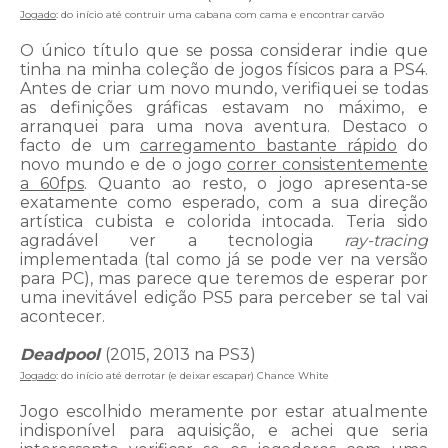
Jogado
: do início até contruir uma cabana com cama e encontrar carvão
O único título que se possa considerar indie que
tinha na minha coleção de jogos físicos para a PS4.
Antes de criar um novo mundo, verifiquei se todas
as definições gráficas estavam no máximo, e
arranquei para uma nova aventura. Destaco o
facto de um
carregamento bastante rápido
do
novo mundo e de o jogo
correr consistentemente
a 60fps
. Quanto ao resto, o jogo apresenta-se
exatamente como esperado, com a sua direção
artística cubista e colorida intocada. Teria sido
agradável ver a tecnologia
ray-tracing
implementada (tal como já se pode ver na versão
para PC), mas parece que teremos de esperar por
uma inevitável edição PS5 para perceber se tal vai
acontecer.
Deadpool
(2015, 2013 na PS3)
Jogado
: do início até derrotar (e deixar escapar) Chance White
Jogo escolhido meramente por estar atualmente
indisponível para aquisição, e achei que seria