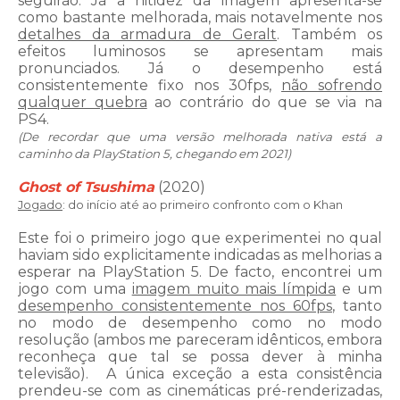
seguirão. Já a nitidez da imagem apresenta-se
como bastante melhorada, mais notavelmente nos
detalhes da armadura de Geralt
. Também os
efeitos luminosos se apresentam mais
pronunciados. Já o desempenho está
consistentemente fixo nos 30fps,
não sofrendo
qualquer quebra
ao contrário do que se via na
PS4.
(De recordar que uma versão melhorada nativa está a
caminho da PlayStation 5, chegando em 2021)
Ghost of Tsushima
(2020)
Jogado
: do início até ao primeiro confronto com o Khan
Este foi o primeiro jogo que experimentei no qual
haviam sido explicitamente indicadas as melhorias a
esperar na PlayStation 5. De facto, encontrei um
jogo com uma
imagem muito mais límpida
e um
desempenho consistentemente nos 60fps
, tanto
no modo de desempenho como no modo
resolução (ambos me pareceram idênticos, embora
reconheça que tal se possa dever à minha
televisão).
A única exceção a esta consistência
prendeu-se com as cinemáticas pré-renderizadas,