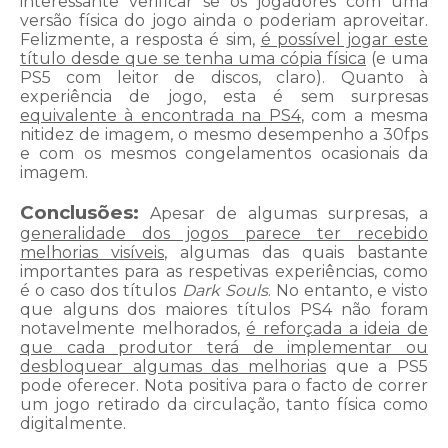
interessante verificar se os jogadores com uma
versão física do jogo ainda o poderiam aproveitar.
Felizmente, a resposta é sim,
é possível jogar este
título desde que se tenha uma cópia física
(e uma
PS5 com leitor de discos, claro). Quanto à
experiência de jogo, esta é sem surpresas
equivalente à encontrada na PS4
, com a mesma
nitidez de imagem, o mesmo desempenho a 30fps
e com os mesmos congelamentos ocasionais da
imagem.
Conclusões:
Apesar de algumas surpresas, a
generalidade dos jogos parece ter recebido
melhorias visíveis
, algumas das quais bastante
importantes para as respetivas experiências, como
é o caso dos títulos
Dark Souls
. No entanto, e visto
que alguns dos maiores títulos PS4 não foram
notavelmente melhorados,
é reforçada a ideia de
que cada produtor terá de implementar ou
desbloquear algumas das melhorias
que a PS5
pode oferecer. Nota positiva para o facto de correr
um jogo retirado da circulação, tanto física como
digitalmente.