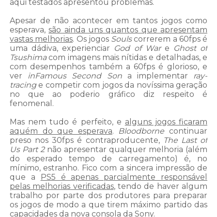
aqui testados apresentou problemas.
Apesar de não acontecer em tantos jogos como
esperava,
são ainda uns quantos que apresentam
vastas melhorias
. Os jogos
Souls
correrem a 60fps é
uma dádiva, experienciar
God of War
e
Ghost of
Tsushima
com imagens mais nítidas e detalhadas, e
com desempenhos também a 60fps é glorioso, e
ver
inFamous Second Son
a implementar
ray-
tracing
e competir com jogos da novíssima geração
no que ao poderio gráfico diz respeito é
fenomenal.
Mas nem tudo é perfeito, e
alguns jogos ficaram
aquém do que esperava
.
Bloodborne
continuar
preso nos 30fps é contraproducente,
The Last of
Us Part 2
não apresentar qualquer melhoria (além
do esperado tempo de carregamento) é, no
mínimo, estranho. Fico com a sincera impressão de
que a
PS5 é apenas parcialmente responsável
pelas melhorias verificadas
, tendo de haver algum
trabalho por parte dos produtores para preparar
os jogos de modo a que tirem máximo partido das
capacidades da nova consola da Sony.