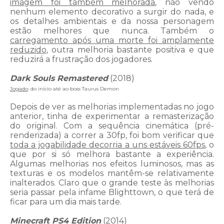
imagem foi também melhorada
, não vendo
nenhum elemento decorativo a surgir do nada, e
os detalhes ambientais e da nossa personagem
estão melhores que nunca. Também o
carregamento após uma morte foi amplamente
reduzido
, outra melhoria bastante positiva e que
reduzirá a frustração dos jogadores.
Dark Souls Remastered
(2018)
Jogado
: do início até ao boss Taurus Demon
Depois de ver as melhorias implementadas no jogo
anterior, tinha de experimentar a remasterização
do original. Com a sequência cinemática (pré-
renderizada) a correr a 30fp, foi bom verificar que
toda a jogabilidade decorria a uns estáveis 60fps
, o
que por si só melhora bastante a experiência.
Algumas melhorias nos efeitos luminosos, mas as
texturas e os modelos mantêm-se relativamente
inalterados. Claro que o grande teste às melhorias
seria passar pela infame Blighttown, o que terá de
ficar para um dia mais tarde.
Minecraft PS4 Edition
(2014)