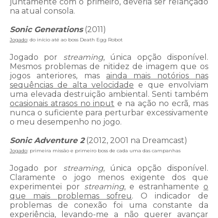
juntamente com o primeiro, deveria ser relançado
na atual consola.
Sonic Generations
(2011)
Jogado
: do início até ao boss Death Egg Robot
Jogado por
streaming
, única opção disponível.
Mesmos problemas de nitidez de imagem que os
jogos anteriores, mas
ainda mais notórios nas
sequências de alta velocidade
e que envolviam
uma elevada destruição ambiental. Senti também
ocasionais atrasos no input
e na ação no ecrã, mas
nunca o suficiente para perturbar excessivamente
o meu desempenho no jogo.
Sonic Adventure 2
(2012, 2001 na Dreamcast)
Jogado
: primeira missão e primeiro boss de cada uma das campanhas
Jogado por
streaming
, única opção disponível.
Claramente o jogo menos exigente dos que
experimentei por
streaming
, e estranhamente
o
que mais problemas sofreu
. O indicador de
problemas de conexão foi uma constante da
experiência, levando-me a não querer avançar