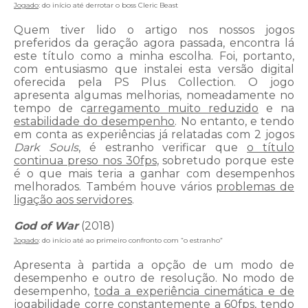
Jogado
: do início até derrotar o boss Cleric Beast
Quem tiver lido o artigo nos nossos jogos
preferidos da geração agora passada, encontra lá
este título como a minha escolha. Foi, portanto,
com entusiasmo que instalei esta versão digital
oferecida pela PS Plus Collection. O jogo
apresenta algumas melhorias, nomeadamente no
tempo de c
arregamento muito reduzido
e na
estabilidade do desempenho
. No entanto, e tendo
em conta as experiências já relatadas com 2 jogos
Dark Souls
, é estranho verificar que
o título
continua preso nos 30fps
, sobretudo porque este
é o que mais teria a ganhar com desempenhos
melhorados. Também houve vários
problemas de
ligação aos servidores
.
God of War
(2018)
Jogado
: do início até ao primeiro confronto com “o estranho”
Apresenta à partida a opção de um modo de
desempenho e outro de resolução. No modo de
desempenho,
toda a experiência cinemática e de
jogabilidade corre constantemente a 60fps
, tendo