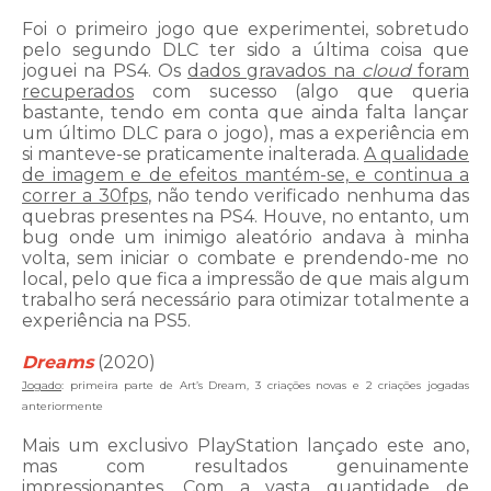
Foi o primeiro jogo que experimentei, sobretudo
pelo segundo DLC ter sido a última coisa que
joguei na PS4. Os
dados gravados na
cloud
foram
recuperados
com sucesso (algo que queria
bastante, tendo em conta que ainda falta lançar
um último DLC para o jogo), mas a experiência em
si manteve-se praticamente inalterada.
A qualidade
de imagem e de efeitos mantém-se, e continua a
correr a 30fps
, não tendo verificado nenhuma das
quebras presentes na PS4. Houve, no entanto, um
bug onde um inimigo aleatório andava à minha
volta, sem iniciar o combate e prendendo-me no
local, pelo que fica a impressão de que mais algum
trabalho será necessário para otimizar totalmente a
experiência na PS5.
Dreams
(2020)
Jogado
: primeira parte de Art’s Dream, 3 criações novas e 2 criações jogadas
anteriormente
Mais um exclusivo PlayStation lançado este ano,
mas com resultados genuinamente
impressionantes. Com a vasta quantidade de