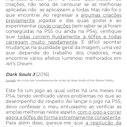
criações, não seria de censurar se as melhorias
aplicadas não se aplicassem a todas. Mas não foi o
que encontrei. Ao regressar a
algumas criações
previamente
jogadas e das quais gostei e ao
experimentar
novas criações
(sem saber se já foram
conseguidas na PS5 ou ainda na PS4), verifiquei
que
todas correm fluidamente a 60fps e todas
carregam muito rapidamente
. É difícil apontar
mudanças na qualidade geral da imagem, uma vez
que depende do trabalho dos criadores, mas
encontrei vários efeitos luminoso melhorados em
Art’s Dream
.
Dark Souls 3
(2016)
Jogado
: do início até imediatamente antes do boss Vordt of the Boreal Valley
Este foi um jogo ao qual voltei há uns meses na
PS4, tendo verificado vários problemas no que ao
desempenho diz respeito. Ao lançar o jogo na PS5,
devo confessar o meu entusiasmo ao verificar as
amplas melhorias neste aspeto,
com o jogo a correr
agora a 60fps de forma extremamente consistente
.
Para além disso, parece-me que
a resolução da