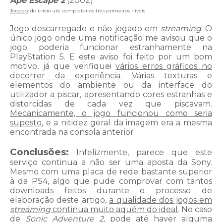
Ape Escape 2
(2002)
Jogado
: do início até completar os três primeiros níveis
Jogo descarregado e não jogado em
streaming
. O
único jogo onde uma notificação me avisou que o
jogo poderia funcionar estranhamente na
PlayStation 5. E este aviso foi feito por um bom
motivo, já que verifiquei
vários erros gráficos no
decorrer da experiência
. Várias texturas e
elementos do ambiente ou da interface do
utilizador a piscar, apresentando cores estranhas e
distorcidas de cada vez que piscavam.
Mecanicamente, o jogo funcionou como seria
suposto
, e a nitidez geral da imagem era a mesma
encontrada na consola anterior
Conclusões:
Infelizmente, parece que este
serviço continua a não ser uma aposta da Sony.
Mesmo com uma placa de rede bastante superior
à da PS4, algo que pude comprovar com tantos
downloads feitos durante o processo de
elaboração deste artigo,
a qualidade dos jogos em
streaming
continua muito aquém do ideal
. No caso
de
Sonic Adventure 2
, pode até haver alguma