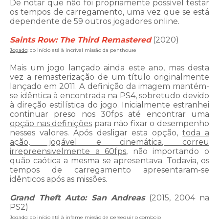
De notar que não foi propriamente possível testar
os tempos de carregamento, uma vez que se está
dependente de 59 outros jogadores online.
Saints Row: The Third Remastered
(2020)
Jogado
: do início até à incrível missão da penthouse
Mais um jogo lançado ainda este ano, mas desta
vez a remasterização de um título originalmente
lançado em 2011. A definição da imagem mantém-
se idêntica à encontrada na PS4, sobretudo devido
à direção estilística do jogo. Inicialmente estranhei
continuar preso nos 30fps até encontrar uma
opção nas definições
para não fixar o desempenho
nesses valores. Após desligar esta opção,
toda a
ação, jogável e cinemática, correu
irrepreensivelmente a 60fps
, não importando o
quão caótica a mesma se apresentava. Todavia, os
tempos de carregamento apresentaram-se
idênticos após as missões.
Grand Theft Auto: San Andreas
(2015, 2004 na
PS2)
Jogado
: do início até à infame missão de perseguir o comboio