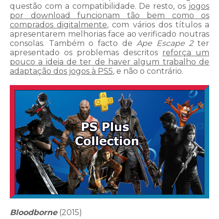
questão com a compatibilidade. De resto, os
jogos
por download funcionam tão bem como os
comprados digitalmente
, com vários dos títulos a
apresentarem melhorias face ao verificado noutras
consolas. Também o facto de
Ape Escape 2
ter
apresentado os problemas descritos
reforça um
pouco a ideia de ter de haver algum trabalho de
adaptação dos jogos à PS5
, e não o contrário.
Bloodborne
(2015)