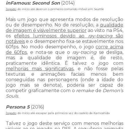
inFamous: Second Son
(2014)
Jogado
: do início até destruir o primeiro comando móvel em Seattle
Mais um jogo que apresenta modos de resolução
ou de desempenho. No de resolução, a
qualidade
de imagem é visivelmente superior
ao visto na PS4,
os
efeitos luminosos devido ao
ray-tracing
são
notáveis
e o desempenho fixa-se estavelmente nos
60fps. No modo desempenho, o jogo
corre acima
de 60fps
, e nota-se que o
ray-tracing
se desliga,
mas a qualidade de imagem é, de resto,
praticamente idêntica. É talvez o jogo com
melhorias mais significativas
, e não fosse pelas
texturas e animações faciais menos bem
conseguidas nas personagens (onde a idade do
jogo mais se denota), poderia ser capaz de
competir graficamente com o
remake
de
Demon’s
Souls
.
Persona 5
(2016)
Jogado
: do início até escapar pela primeira vez do castelo de Kamoshida
Talvez o jogo deste serviço com menos melhorias
visíveis ao se jogado na PS5. A sequência animada