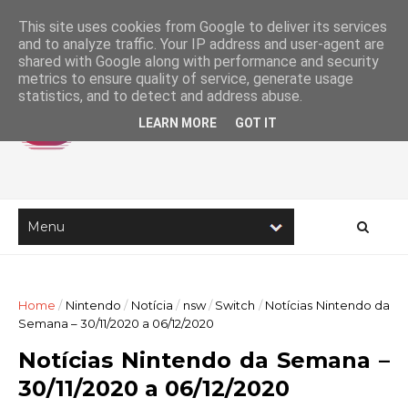
This site uses cookies from Google to deliver its services
and to analyze traffic. Your IP address and user-agent are
shared with Google along with performance and security
metrics to ensure quality of service, generate usage
statistics, and to detect and address abuse.
LEARN MORE
GOT IT
Home
/
Nintendo
/
Notícia
/
nsw
/
Switch
/
Notícias Nintendo da
Semana – 30/11/2020 a 06/12/2020
Notícias Nintendo da Semana –
30/11/2020 a 06/12/2020