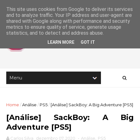
This site uses cookies from Google to deliver its services
and to analyze traffic. Your IP address and user-agent are
shared with Google along with performance and security
metrics to ensure quality of service, generate usage
statistics, and to detect and address abuse.
LEARN MORE
GOT IT
Home
/
Análise
/
PS5
/
[Análise] SackBoy: A Big Adventure [PS5]
[Análise] SackBoy: A Big
Adventure [PS5]
Carlos Silva
dezembro 07, 2020
-
Análise
,
PS5