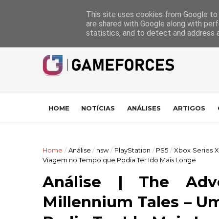
GameForces
A equipa
Pontuações das Análises
Suporte
This site uses cookies from Google to d
are shared with Google along with perf
statistics, and to detect and address 
HOME
NOTÍCIAS
ANÁLISES
ARTIGOS
Home
/
Análise
/
nsw
/
PlayStation
/
PS5
/
Xbox Series X
Viagem no Tempo que Podia Ter Ido Mais Longe
Análise | The Adve
Millennium Tales – 