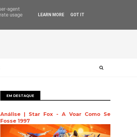
user-agent
erate usage
LEARN MORE
GOT IT
EM DESTAQUE
Análise | Star Fox - A Voar Como Se
Fosse 1997