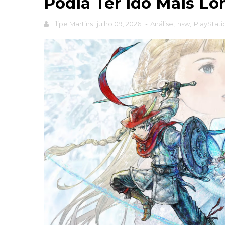
Podia Ter Ido Mais Lo
Filipe Martins
julho 09, 2026
-
Análise
,
nsw
,
PlayStati