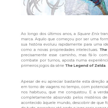
Ao longo dos últimos anos, a
Square Enix
tran
marca. Aquilo que começou por ser uma form
sua história evoluiu rapidamente para uma ide
como a novas propriedades intelectuais.
The 
precisamente esse caminho, mas fá-lo com 
combate por turnos, aposta numa experiênci
primeiros jogos da série
The Legend of Zelda
.
Apesar de eu apreciar bastante esta direção a
em torno de viagens no tempo, com potencial p
nos habituou, que me conquistou. E a verda
completamente absorvido pelos mistérios de 
acontecido àquele mundo, descobrir de que for
de tudo, perceber até onde o jogo seria capaz d