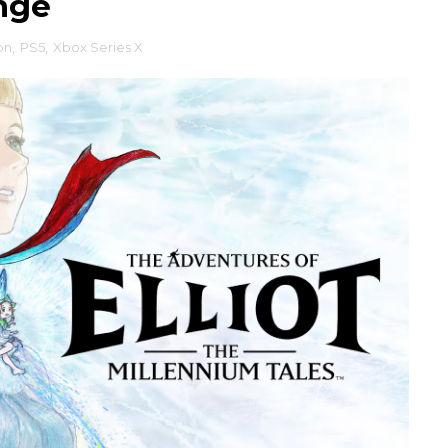
nge
on
,
PS5
,
Xbox Series X