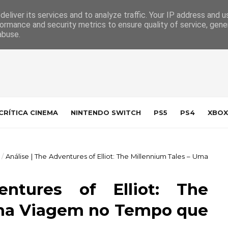
 da Indústria
Contacto
eliver its services and to analyze traffic. Your IP address and 
ormance and security metrics to ensure quality of service, gen
abuse.
CRÍTICA CINEMA
NINTENDO SWITCH
PS5
PS4
XBOX
/
Análise | The Adventures of Elliot: The Millennium Tales – Uma
ntures of Elliot: The
Uma Viagem no Tempo que