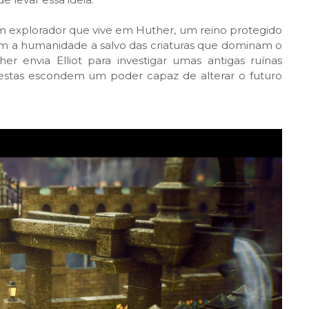
vem explorador que vive em Huther, um reino protegido
 a humanidade a salvo das criaturas que dominam o
r envia Elliot para investigar umas antigas ruínas
estas escondem um poder capaz de alterar o futuro