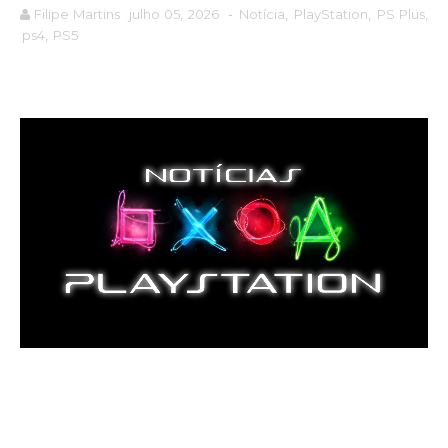
Filipe Martins
julho 05, 2026
-
Notícia
,
PlayStation
,
PS Plus
,
ps4
,
PS5