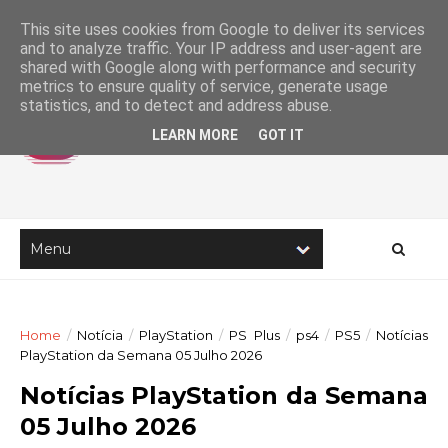
This site uses cookies from Google to deliver its services
and to analyze traffic. Your IP address and user-agent are
shared with Google along with performance and security
metrics to ensure quality of service, generate usage
statistics, and to detect and address abuse.
LEARN MORE
GOT IT
Home
/
Notícia
/
PlayStation
/
PS Plus
/
ps4
/
PS5
/
Notícias
PlayStation da Semana 05 Julho 2026
Notícias PlayStation da Semana
05 Julho 2026