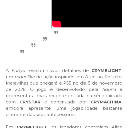
A
FuRyu
revelou novos detalhes de
CRYMELIGHT
,
um
roguelike
de ação inspirado em Alice no País das
Maravilhas que chegará à PS5 no dia 5 de novembro
de 2026. O jogo é desenvolvido pela
Aquria
e
representa a mais recente entrada na série iniciada
com
CRYSTAR
e continuada por
CRYMACHINA
,
embora apresente uma jogabilidade bastante
diferente dos seus antecessores.
Em
CRYMELIGHT
, os jogadores controlam Alice