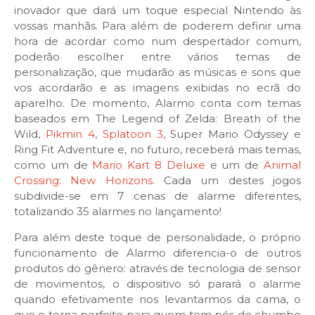
inovador que dará um toque especial Nintendo às
vossas manhãs. Para além de poderem definir uma
hora de acordar como num despertador comum,
poderão escolher entre vários temas de
personalização, que mudarão as músicas e sons que
vos acordarão e as imagens exibidas no ecrã do
aparelho. De momento, Alarmo conta com temas
baseados em The Legend of Zelda: Breath of the
Wild,
Pikmin 4
,
Splatoon 3
, Super Mario Odyssey e
Ring Fit Adventure e, no futuro, receberá mais temas,
como um de
Mario Kart 8 Deluxe
e um de
Animal
Crossing: New Horizons
. Cada um destes jogos
subdivide-se em 7 cenas de alarme diferentes,
totalizando 35 alarmes no lançamento!
Para além deste toque de personalidade, o próprio
funcionamento de Alarmo diferencia-o de outros
produtos do gênero: através de tecnologia de sensor
de movimentos, o dispositivo só parará o alarme
quando efetivamente nos levantarmos da cama, o
que o torna perfeito para quem tem pés de chumbo