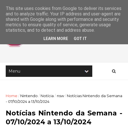
This site uses cookies from Google to deliver its services
and to analyze traffic. Your IP address and user-agent are
shared with Google along with performance and security
metrics to ensure quality of service, generate usage
statistics, and to detect and address abuse.
LEARN MORE
GOT IT
Home
/
Nintendo
/
Notícia
/
nsw
/
Notícias Nintendo da Semana
- 07/10/2024 a 13/10/2024
Notícias Nintendo da Semana -
07/10/2024 a 13/10/2024