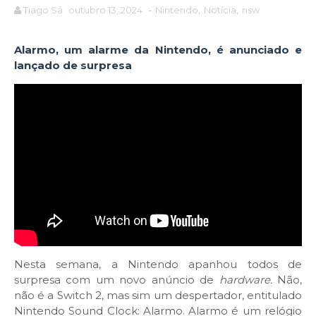
Tiago Sá
outubro 13, 2024
-
Nintendo
,
Notícia
,
nsw
Alarmo, um alarme da Nintendo, é anunciado e
lançado de surpresa
Nesta semana, a Nintendo apanhou todos de
surpresa com um novo anúncio de
hardware.
Não,
não é a Switch 2, mas sim um despertador, entitulado
Nintendo Sound Clock: Alarmo. Alarmo é um relógio