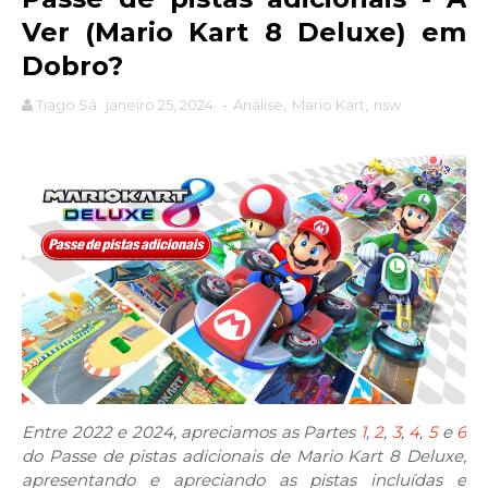
Ver (Mario Kart 8 Deluxe) em
Dobro?
Tiago Sá
janeiro 25, 2024
-
Análise
,
Mario Kart
,
nsw
Entre 2022 e 2024, apreciamos as Partes
1
,
2
,
3
,
4
,
5
e
6
do Passe de pistas adicionais de Mario Kart 8 Deluxe,
apresentando e apreciando as pistas incluídas e