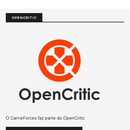
OPENCRITIC
O GameForces faz parte do OpenCritic