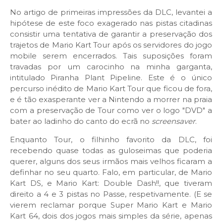
No artigo de primeiras impressões da DLC, levantei a
hipótese de este foco exagerado nas pistas citadinas
consistir uma tentativa de garantir a preservação dos
trajetos de Mario Kart Tour após os servidores do jogo
mobile serem encerrados. Tais suposições foram
travadas por um carocinho na minha garganta,
intitulado Piranha Plant Pipeline. Este é o único
percurso inédito de Mario Kart Tour que ficou de fora,
e é tão exasperante ver a Nintendo a morrer na praia
com a preservação de Tour como ver o logo "DVD" a
bater ao ladinho do canto do ecrã no
screensaver
.
Enquanto Tour, o filhinho favorito da DLC, foi
recebendo quase todas as guloseimas que poderia
querer, alguns dos seus irmãos mais velhos ficaram a
definhar no seu quarto. Falo, em particular, de Mario
Kart DS, e Mario Kart: Double Dash!!, que tiveram
direito a 4 e 3 pistas no Passe, respetivamente. (E se
vierem reclamar porque Super Mario Kart e Mario
Kart 64, dois dos jogos mais simples da série, apenas