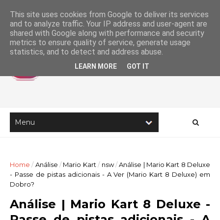
This site uses cookies from Google to deliver its services
and to analyze traffic. Your IP address and user-agent are
shared with Google along with performance and security
metrics to ensure quality of service, generate usage
statistics, and to detect and address abuse.
LEARN MORE
GOT IT
Home
/
Análise
/
Mario Kart
/
nsw
/
Análise | Mario Kart 8 Deluxe
- Passe de pistas adicionais - A Ver (Mario Kart 8 Deluxe) em
Dobro?
Análise | Mario Kart 8 Deluxe -
Passe de pistas adicionais - A