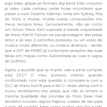
jogo base, graças ao formato
big band.
Este conjunto
já valeu cada centavo pelas horas incontáveis que
passei a ouvir Deserto Kalimari, Volta em Sydney, Ilha
do Yoshi, e muitas, muitas outras composições nos
meus tempos livres. Genuinamente, não sei como
um futuro Mario Kart superará a banda orquestrada
de Mario Kart 8 Deluxe na sua abordagem das pistas
retro, e só vejo 2 caminhos possíveis: ou um estilo de
música muito diferente, ou música dinâmica - sendo
que a OST de MK8D já contempla variações das suas
faixas em mapas como Autoestrada ao Luar e Lagoa
do Golfinho.
Agora, a questão que se impõe: vale a pena comprar
esta DLC? O meu primeiro instinto quando
confrontado com esta questão é compará-la com a
DLC de Mario Kart 8 para a Wii U: nesta última, com 6
euros, recebíamos oito pistas, que não só tinham a
mesma qualidade das oriundas do título base mas
também incluíam alguns trajetos criados de raiz para
o jogo de corridas, bem como quatro veículos e três