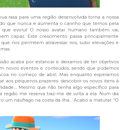
bua rasa para uma região desenvolvida torna a nossa
e do que nunca e aumenta o carinho que temos pela
a que evolui! O nosso avatar humano também vai,
em capaz. Este crescimento passa principalmente
que nos permitem atravessar rios, subir elevações e
imas.
são acaba por estancar e deixamos de ter objetivos
 com novos eventos e conteúdos, sendo que pudemos
áscoa no começo de abril. Mas enquanto esperamos
se aos pequenos prazeres: descobrir os novos itens à
calidade… Mesmo que não tenha algo específico para
 a região me reserva traz-me de volta a ela. Num dia
tro um náufrago na costa da ilha… Acabo a matutar: “O