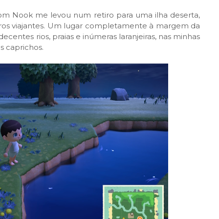
om Nook me levou num retiro para uma ilha deserta,
tros viajantes. Um lugar completamente à margem da
centes rios, praias e inúmeras laranjeiras, nas minhas
 caprichos.