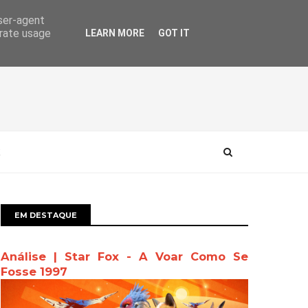
user-agent
erate usage
LEARN MORE
GOT IT
EM DESTAQUE
Análise | Star Fox - A Voar Como Se
Fosse 1997