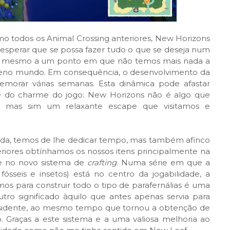
omo todos os Animal Crossing anteriores, New Horizons
 esperar que se possa fazer tudo o que se deseja num
ar mesmo a um ponto em que não temos mais nada a
equeno mundo. Em consequência, o desenvolvimento da
morar várias semanas. Esta dinâmica pode afastar
 do charme do jogo: New Horizons não é algo que
o, mas sim um relaxante escape que visitamos e
ada, temos de lhe dedicar tempo, mas também afinco
riores obtínhamos os nossos itens principalmente na
se no novo sistema de
crafting
. Numa série em que a
ósseis e insetos) está no centro da jogabilidade, a
mos para construir todo o tipo de parafernálias é uma
tro significado àquilo que antes apenas servia para
esidente, ao mesmo tempo que tornou a obtenção de
. Graças a este sistema e a uma valiosa melhoria ao