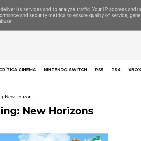
 da Indústria
Contacto
eliver its services and to analyze traffic. Your IP address and 
ormance and security metrics to ensure quality of service, gen
abuse.
CRÍTICA CINEMA
NINTENDO SWITCH
PS5
PS4
XBOX
ing: New Horizons
sing: New Horizons