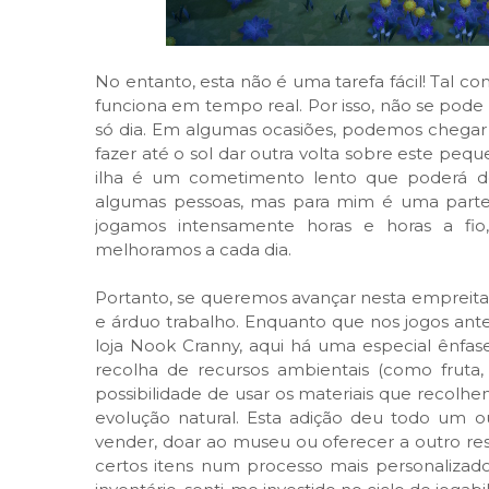
No entanto, esta não é uma tarefa fácil! Tal c
funciona em tempo real. Por isso, não se pode
só dia. Em algumas ocasiões, podemos cheg
fazer até o sol dar outra volta sobre este p
ilha é um cometimento lento que poderá de
algumas pessoas, mas para mim é uma parte
jogamos intensamente horas e horas a fi
melhoramos a cada dia.
Portanto, se queremos avançar nesta empreit
e árduo trabalho. Enquanto que nos jogos ante
loja Nook Cranny, aqui há uma especial ênfa
recolha de recursos ambientais (como fruta, f
possibilidade de usar os materiais que recolhe
evolução natural. Esta adição deu todo um ou
vender, doar ao museu ou oferecer a outro r
certos itens num processo mais personalizado