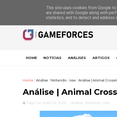
GameForces
A equipa
Pontuações das Análises
Suporte
This site uses cookies from Google to d
are shared with Google along with perf
statistics, and to detect and address 
HOME
NOTÍCIAS
ANÁLISES
ARTIGOS
Home
/
Análise
/
Nintendo
/
nsw
/
Análise | Animal Cross
Análise | Animal Cros
Tiago Sá
maio 02, 2020
-
Análise
,
Nintendo
,
nsw