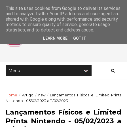
This site uses cookies from Google to deliver its services
and to analyze traffic. Your IP address and user-agent are
shared with Google along with performance and security
metrics to ensure quality of service, generate usage
statistics, and to detect and address abuse.
LEARN MORE
GOT IT
Home
/
Artigo
/
nsw
/
Lançamentos Físicos e Limited Prints
Nintendo - 05/02/2023 a 11/02/2023
Lançamentos Físicos e Limited
Prints Nintendo - 05/02/2023 a