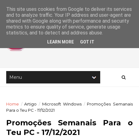
This site uses cookies from Google to deliver its services
and to analyze traffic. Your IP address and user-agent are
shared with Google along with performance and security
metrics to ensure quality of service, generate usage
statistics, and to detect and address abuse.
LEARN MORE
GOT IT
Home
/
Artigo
/
Microsoft Windows
/
Promoções Semanais
Para o Teu PC - 17/12/2021
Promoções Semanais Para o
Teu PC - 17/12/2021