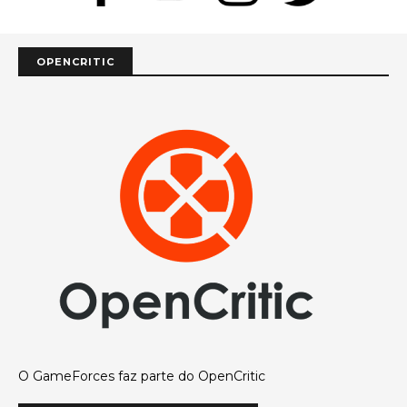
OPENCRITIC
O GameForces faz parte do OpenCritic