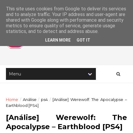
This site uses cookies from Google to deliver its services
and to analyze traffic. Your IP address and user-agent are
shared with Google along with performance and security
metrics to ensure quality of service, generate usage
statistics, and to detect and address abuse.
LEARN MORE
GOT IT
Home
/
Análise
/
ps4
/
[Análise] Werewolf: The Apocalypse –
Earthblood [PS4]
[Análise] Werewolf: The
Apocalypse – Earthblood [PS4]