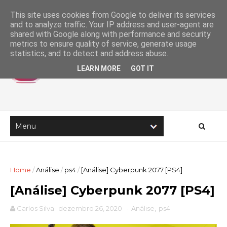
This site uses cookies from Google to deliver its services
and to analyze traffic. Your IP address and user-agent are
shared with Google along with performance and security
metrics to ensure quality of service, generate usage
statistics, and to detect and address abuse.
LEARN MORE
GOT IT
Home
/
Análise
/
ps4
/
[Análise] Cyberpunk 2077 [PS4]
[Análise] Cyberpunk 2077 [PS4]
Carlos Silva
dezembro 26, 2020
-
Análise
,
ps4