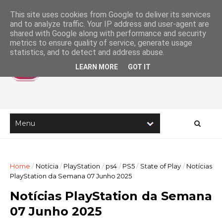
This site uses cookies from Google to deliver its services
and to analyze traffic. Your IP address and user-agent are
shared with Google along with performance and security
metrics to ensure quality of service, generate usage
statistics, and to detect and address abuse.
LEARN MORE
GOT IT
Home
/
Notícia
/
PlayStation
/
ps4
/
PS5
/
State of Play
/
Notícias
PlayStation da Semana 07 Junho 2025
Notícias PlayStation da Semana
07 Junho 2025