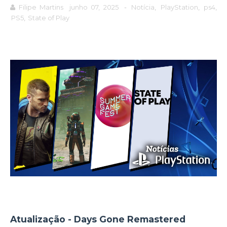
Filipe Martins
junho 07, 2025
-
Notícia
,
PlayStation
,
ps4
,
PS5
,
State of Play
Atualização - Days Gone Remastered