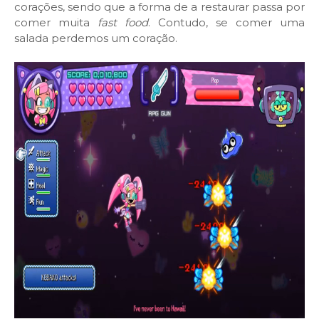
corações, sendo que a forma de a restaurar passa por
comer muita
fast food
. Contudo, se comer uma
salada perdemos um coração.