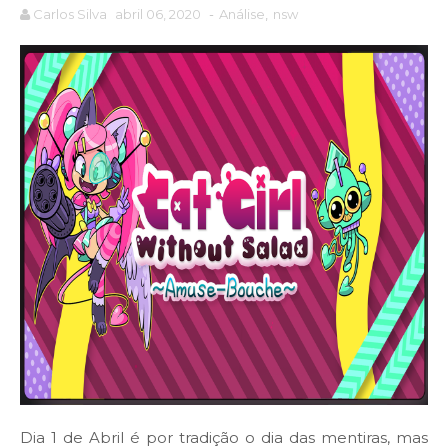
Carlos Silva
abril 06, 2020
-
Análise
,
nsw
Dia 1 de Abril é por tradição o dia das mentiras, mas