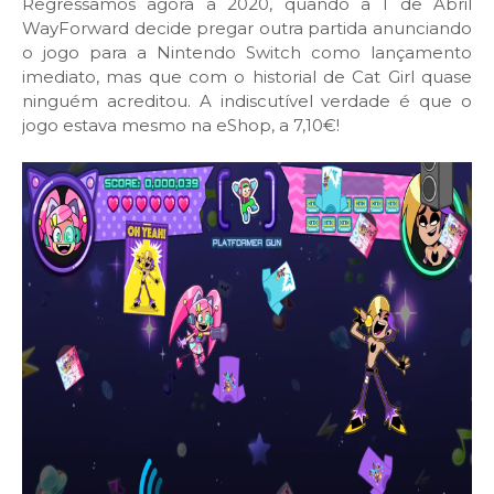
Regressamos agora a 2020, quando a 1 de Abril
WayForward decide pregar outra partida anunciando
o jogo para a Nintendo Switch como lançamento
imediato, mas que com o historial de Cat Girl quase
ninguém acreditou. A indiscutível verdade é que o
jogo estava mesmo na eShop, a 7,10€!