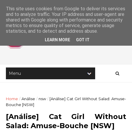
This site uses cookies from Google to deliver its services
and to analyze traffic. Your IP address and user-agent are
shared with Google along with performance and security
metrics to ensure quality of service, generate usage
statistics, and to detect and address abuse.
LEARN MORE
GOT IT
Home
/
Análise
/
nsw
/
[Análise] Cat Girl Without Salad: Amuse-
Bouche [NSW]
[Análise] Cat Girl Without
Salad: Amuse-Bouche [NSW]