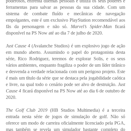
poderosos, enfrenta dilemas pessoais e utiliza os seus poderes e
ferramentas para salvar as pessoas da sua cidade. Com um
sistema de combate fluído e mecânicas de navegação
empolgantes, este é um exclusivo PlayStation recomendável aos
fãs da personagem e não só.
Marvel’s Spider-Man
ficará
disponível na PS Now até ao dia 7 de julho de 2020.
Just Cause 4
(Avalanche Studios) é um explosivo jogo de ação
em mundo aberto. Assumindo o papel do protagonista desta
série, Rico Rodriguez, teremos de explorar Solis, e os seus
vários ambientes, enquanto fragiliza o poder de um líder tirânico
e desvenda a verdade relacionada com um perigoso projeto. Este
é mais um título da série que se destaca pela jogabilidade caótica
e livre, na qual todo o cenário pode ser alvo de destruição.
Just
Cause 4
ficará disponível na PS Now até ao dia 6 de outubro de
2020.
The Golf Club 2019
(HB Studios Multimedia) é a terceira
entrada nesta série de jogos de simulação de golf. Não só
oferece um modo de carreira oficialmente licenciado pela PGA,
mas também se revela um simulador bastante completo do