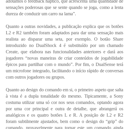
adotámos o feedback háptico, que acrescenta uma quantidade de
sensações poderosas que se sente quando se joga, como a lenta
dureza de conduzir um carro na lama”.
Quanto a outras novidades, a publicação explica que os botões
L2 e R2 também foram adaptados para dar uma sensação mais
realista ao disparar uma seta, por exemplo. O botão Share
introduzido no DualShock 4 é substituído por um chamado
Create, que elabora nas funcionalidades anteriores e dará aos
jogadores “novas maneiras de criar conteúdos de jogabilidade
épicos para partilhar com o mundo”. Por fim, o DualSense terá
um microfone integrado, facilitando o início rápido de conversas
com outros jogadores ou grupos.
Quanto ao design do comando em si, o primeiro aspeto que salta
à vista é a dupla tonalidade do mesmo. Tipicamente, a Sony
costuma utilizar uma só cor nos seus comandos, optando agora
por uma cor principal e outra de detalhe, que abrangerá os
analógicos e os quatro botões L e R. A posição de L2 e R2
foram subtilmente ajustados, bem como o design do “grip” do
comando, provavelmente para tornar este um comando ainda