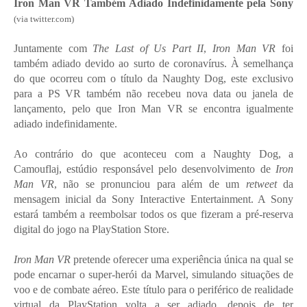
Iron Man VR Também Adiado Indefinidamente pela Sony
(via twitter.com)
Juntamente com
The Last of Us Part II
,
Iron Man VR
foi
também adiado devido ao surto de coronavírus. À semelhança
do que ocorreu com o título da Naughty Dog, este exclusivo
para a PS VR também não recebeu nova data ou janela de
lançamento, pelo que Iron Man VR se encontra igualmente
adiado indefinidamente.
Ao contrário do que aconteceu com a Naughty Dog, a
Camouflaj, estúdio responsável pelo desenvolvimento de
Iron
Man VR
, não se pronunciou para além de um
retweet
da
mensagem inicial da Sony Interactive Entertainment. A Sony
estará também a reembolsar todos os que fizeram a pré-reserva
digital do jogo na PlayStation Store.
Iron Man VR
pretende oferecer uma experiência única na qual se
pode encarnar o super-herói da Marvel, simulando situações de
voo e de combate aéreo. Este título para o periférico de realidade
virtual da PlayStation volta a ser adiado, depois de ter