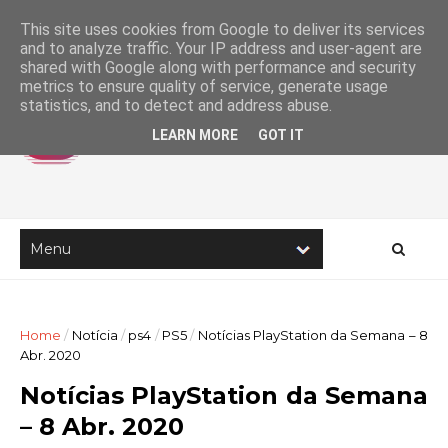
This site uses cookies from Google to deliver its services
and to analyze traffic. Your IP address and user-agent are
shared with Google along with performance and security
metrics to ensure quality of service, generate usage
statistics, and to detect and address abuse.
LEARN MORE
GOT IT
Home
/
Notícia
/
ps4
/
PS5
/
Notícias PlayStation da Semana – 8
Abr. 2020
Notícias PlayStation da Semana
– 8 Abr. 2020