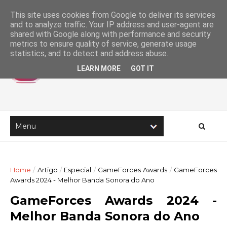
This site uses cookies from Google to deliver its services
and to analyze traffic. Your IP address and user-agent are
shared with Google along with performance and security
metrics to ensure quality of service, generate usage
statistics, and to detect and address abuse.
LEARN MORE
GOT IT
Home
/
Artigo
/
Especial
/
GameForces Awards
/
GameForces
Awards 2024 - Melhor Banda Sonora do Ano
GameForces Awards 2024 -
Melhor Banda Sonora do Ano