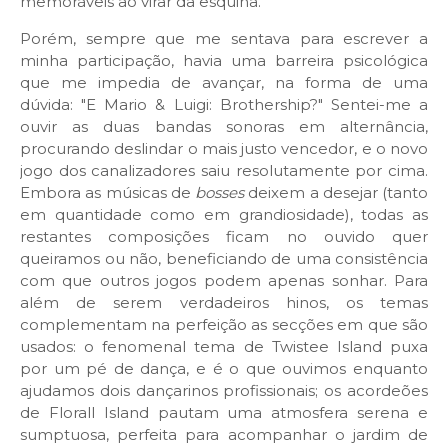
memoráveis ao virar da esquina.
Porém, sempre que me sentava para escrever a
minha participação, havia uma barreira psicológica
que me impedia de avançar, na forma de uma
dúvida: "E Mario & Luigi: Brothership?" Sentei-me a
ouvir as duas bandas sonoras em alternância,
procurando deslindar o mais justo vencedor, e o novo
jogo dos canalizadores saiu resolutamente por cima.
Embora as músicas de
bosses
deixem a desejar (tanto
em quantidade como em grandiosidade), todas as
restantes composições ficam no ouvido quer
queiramos ou não, beneficiando de uma consistência
com que outros jogos podem apenas sonhar. Para
além de serem verdadeiros hinos, os temas
complementam na perfeição as secções em que são
usados: o fenomenal tema de Twistee Island puxa
por um pé de dança, e é o que ouvimos enquanto
ajudamos dois dançarinos profissionais; os acordeões
de Florall Island pautam uma atmosfera serena e
sumptuosa, perfeita para acompanhar o jardim de