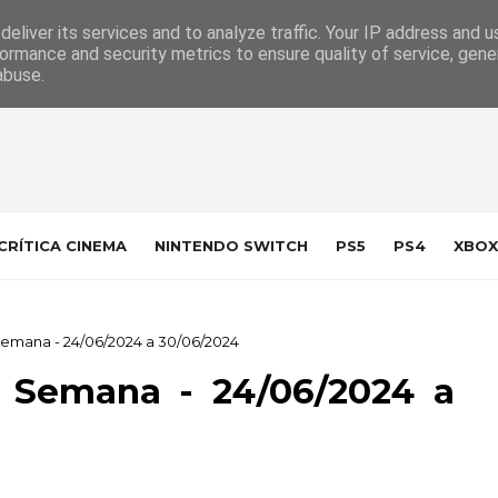
 da Indústria
Contacto
eliver its services and to analyze traffic. Your IP address and 
ormance and security metrics to ensure quality of service, gen
abuse.
CRÍTICA CINEMA
NINTENDO SWITCH
PS5
PS4
XBOX
Semana - 24/06/2024 a 30/06/2024
a Semana - 24/06/2024 a