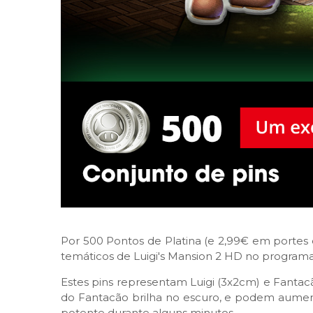
Por 500 Pontos de Platina (e 2,99€ em portes
temáticos de Luigi's Mansion 2 HD no progra
Estes pins representam Luigi (3x2cm) e Fantac
do Fantacão brilha no escuro, e podem aument
potente durante alguns minutos.