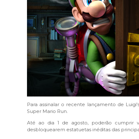
Para assinalar o recente lançamento de Luigi
Super Mario Run.
Até ao dia 1 de agosto, poderão cumprir vár
desbloquearem estatuetas inéditas das princip