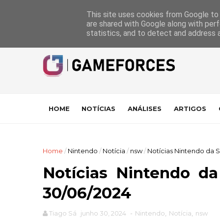
GameForces
A equipa
Pontuações das Análises
Suporte
This site uses cookies from Google to d
are shared with Google along with perf
statistics, and to detect and address 
HOME
NOTÍCIAS
ANÁLISES
ARTIGOS
Home
/
Nintendo
/
Notícia
/
nsw
/
Notícias Nintendo da 
Notícias Nintendo d
30/06/2024
Tiago Sá
junho 30, 2024
-
Nintendo
,
Notícia
,
nsw