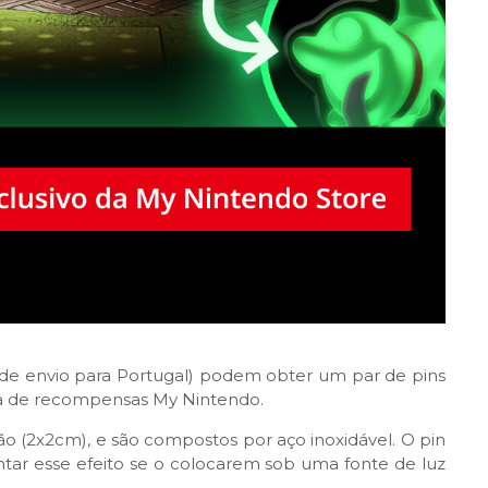
 de envio para Portugal) podem obter um par de pins
ma de recompensas My Nintendo.
ão (2x2cm), e são compostos por aço inoxidável. O pin
ar esse efeito se o colocarem sob uma fonte de luz