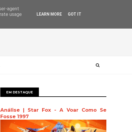
user-agent
erate usage
LEARN MORE
GOT IT
EM DESTAQUE
Análise | Star Fox - A Voar Como Se
Fosse 1997