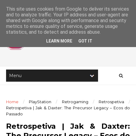
This site uses cookies from Google to deliver its services
and to analyze traffic. Your IP address and user-agent are
shared with Google along with performance and security
metrics to ensure quality of service, generate usage
statistics, and to detect and address abuse.
LEARN MORE
GOT IT
Home
/
PlayStation
/
Retrogaming
/
Retrospetiva
/
Retrospetiva | Jak & Daxter: The Precursor Legacy – Ecos do
Passado
Retrospetiva | Jak & Daxter:
The Precursor Legacy – Ecos do