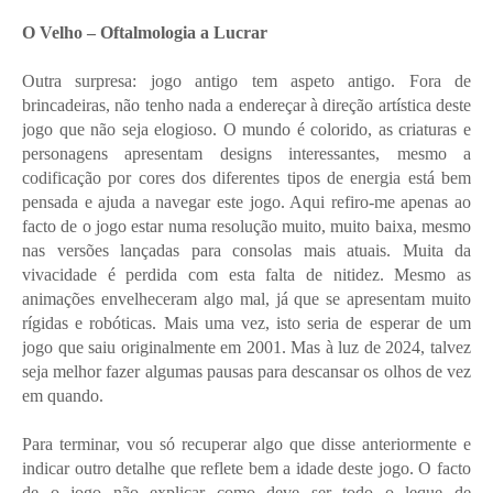
O Velho – Oftalmologia a Lucrar
Outra surpresa: jogo antigo tem aspeto antigo. Fora de
brincadeiras, não tenho nada a endereçar à direção artística deste
jogo que não seja elogioso. O mundo é colorido, as criaturas e
personagens apresentam designs interessantes, mesmo a
codificação por cores dos diferentes tipos de energia está bem
pensada e ajuda a navegar este jogo. Aqui refiro-me apenas ao
facto de o jogo estar numa resolução muito, muito baixa, mesmo
nas versões lançadas para consolas mais atuais. Muita da
vivacidade é perdida com esta falta de nitidez. Mesmo as
animações envelheceram algo mal, já que se apresentam muito
rígidas e robóticas. Mais uma vez, isto seria de esperar de um
jogo que saiu originalmente em 2001. Mas à luz de 2024, talvez
seja melhor fazer algumas pausas para descansar os olhos de vez
em quando.
Para terminar, vou só recuperar algo que disse anteriormente e
indicar outro detalhe que reflete bem a idade deste jogo. O facto
de o jogo não explicar como deve ser todo o leque de