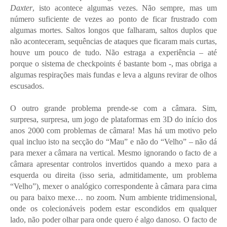
Daxter
, isto acontece algumas vezes. Não sempre, mas um
número suficiente de vezes ao ponto de ficar frustrado com
algumas mortes. Saltos longos que falharam, saltos duplos que
não aconteceram, sequências de ataques que ficaram mais curtas,
houve um pouco de tudo. Não estraga a experiência – até
porque o sistema de checkpoints é bastante bom -, mas obriga a
algumas respirações mais fundas e leva a alguns revirar de olhos
escusados.
O outro grande problema prende-se com a câmara. Sim,
surpresa, surpresa, um jogo de plataformas em 3D do início dos
anos 2000 com problemas de câmara! Mas há um motivo pelo
qual incluo isto na secção do “Mau” e não do “Velho” – não dá
para mexer a câmara na vertical. Mesmo ignorando o facto de a
câmara apresentar controlos invertidos quando a mexo para a
esquerda ou direita (isso seria, admitidamente, um problema
“Velho”), mexer o analógico correspondente à câmara para cima
ou para baixo mexe… no zoom. Num ambiente tridimensional,
onde os colecionáveis podem estar escondidos em qualquer
lado, não poder olhar para onde quero é algo danoso. O facto de