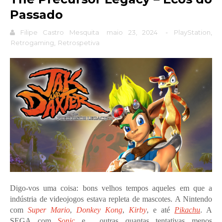
Passado
Filipe Castro Mesquita
maio 23, 2024
-
PlayStation
,
Retrogaming
,
Retrospetiva
Digo-vos uma coisa: bons velhos tempos aqueles em que a
indústria de videojogos estava repleta de mascotes. A Nintendo
com
Super Mario
,
Donkey Kong
,
Kirby
, e até
Pikachu
. A
SEGA com
Sonic
e… outras quantas tentativas menos