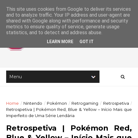
This site uses cookies from Google to deliver its services
and to analyze traffic. Your IP address and user-agent are
shared with Google along with performance and security
metrics to ensure quality of service, generate usage
statistics, and to detect and address abuse.
LEARN MORE
GOT IT
Home
/
Nintendo
/
Pokémon
/
Retrogaming
/
Retrospetiva
/
Retrospetiva | Pokémon Red, Blue & Yellow – Início Mais que
Imperfeito de Uma Série Lendária
Retrospetiva | Pokémon Red,
Blue & Yellow – Início Mais que