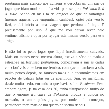
prestaram mais atenção aos zunzuns e descobriram um par de
jogos que iriam mudar a minha vida para sempre:
Pokémon Red
& Blue
. Sendo eu mais fã de dragões do que de tartarugas
(mesmo aquelas que empunham canhões), optei pela versão
Red
, e dei início a uma viagem que perdura até hoje. E
precisamente por isso, é que me vou deixar levar pelo
sentimentalismo e optar por rejogar esta mesma versão para este
artigo.
E não foi só pelos jogos que fiquei imediatamente cativado.
Mais ou menos nessa mesma altura, estava a série animada a
estrear-se na televisão portuguesa, começavam a sair as cartas
colecionáveis e, se bem me lembro, começavam também a sair,
muito pouco depois, os famosos tazos que encontrávamos em
pacotes de batatas fritas ou de aperitivos. Sim, eu mergulhei,
desde muito cedo, em tudo o que havia sobre
Pokémon
. Pese
embora agora, já na casa dos 30, tenha ultrapassado muito do
que o enorme
franchise
de
Pokémon
produz e coloca no
mercado, o amor pelos jogos, por onde tudo começou,
permanece forte mais de um quarto de século depois.