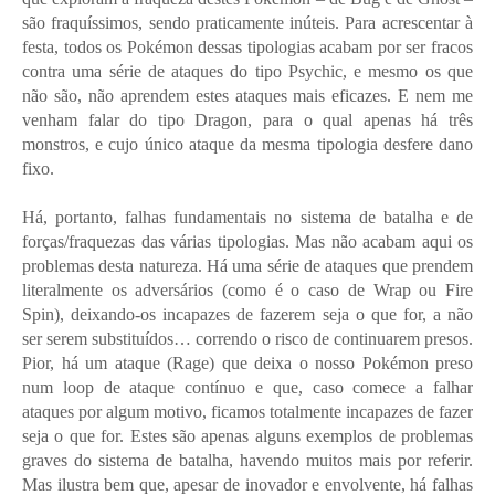
são fraquíssimos, sendo praticamente inúteis. Para acrescentar à
festa, todos os Pokémon dessas tipologias acabam por ser fracos
contra uma série de ataques do tipo Psychic, e mesmo os que
não são, não aprendem estes ataques mais eficazes. E nem me
venham falar do tipo Dragon, para o qual apenas há três
monstros, e cujo único ataque da mesma tipologia desfere dano
fixo.
Há, portanto, falhas fundamentais no sistema de batalha e de
forças/fraquezas das várias tipologias. Mas não acabam aqui os
problemas desta natureza. Há uma série de ataques que prendem
literalmente os adversários (como é o caso de Wrap ou Fire
Spin), deixando-os incapazes de fazerem seja o que for, a não
ser serem substituídos… correndo o risco de continuarem presos.
Pior, há um ataque (Rage) que deixa o nosso Pokémon preso
num loop de ataque contínuo e que, caso comece a falhar
ataques por algum motivo, ficamos totalmente incapazes de fazer
seja o que for. Estes são apenas alguns exemplos de problemas
graves do sistema de batalha, havendo muitos mais por referir.
Mas ilustra bem que, apesar de inovador e envolvente, há falhas