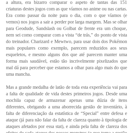
a altura, era bizarro comparar o aspeto de tantas das 151
criaturas destes jogos com as que víamos no anime ou nas cartas.
Era como passar da noite para o dia, com o que víamos (e
vemos) nos jogos a sair a perder por larga margem. Mas se olhar
para Geodude, Sandslash ou Golbat de frente era um choque,
nem sei como comparar com a vista “de trás,” do ponto de vista
do treinador. Charizard e Mewtwo, para usar dois dos Pokémon
mais populares como exemplo, parecem reduzidos aos seus
esqueletos, e mesmo alguns dos que até parecem manter uma
forma mais saudável, estão tão incrivelmente pixelizados que
mal dá para perceber que estamos a olhar para algo mais do que
uma mancha.
Mas a grande medalha de latão de toda esta experiência vai para
a falta de qualidade de vida destes primeiros jogos. Desde uma
mochila capaz de armazenar apenas uma dúzia de itens
diferentes, obrigando a uma aborrecida gestão de inventário, à
falta de diferenciação da estatística de “Special” entre defesa e
ataque (já para não falar da falta de clareza quanto à tipologia de
ataques afetados por essa stat), e ainda pela falta de clareza dos
efeitos de cada ataque dos nossos monstros (o que torna a gestão