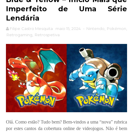
Imperfeito de Uma Série
Lendária
Filipe Castro Mesquita
maio 15, 2024
-
Nintendo
,
Pokémon
,
Retrogaming
,
Retrospetiva
Olá. Como estão? Tudo bem? Bem-vindos a uma “nova” rubrica
por estes cantos da cobertura online de videojogos. Não é bem