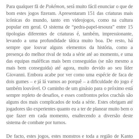
Para qualquer fã de
Pokémon
, será muito fácil enunciar o que de
bom estes jogos fizeram. Apresentaram 151 das criaturas mais
icónicas do mundo, tanto em videojogos, como na cultura
popular em geral. O sistema de “pedra-papel-tesoura” entre 15
tipologias diferentes de criaturas é, também, impressionante,
levando a uma profundidade tática muito boa. De resto, há
sempre que louvar alguns elementos da história, como a
presença do melhor rival de toda a série até ao momento, e uma
das equipas maléficas mais bem conseguidas (se não mesmo a
mais bem conseguida) até agora, muito devido ao seu líder
Giovanni. Embora acabe por ver como uma espécie de faca de
dois gumes – e já lá vamos ao porquê – a dificuldade do jogo é
também louvável. O caminho de um ginásio para o próximo está
sempre repleto de desafios, e esses confrontos pelos crachás são
alguns dos mais complicados de toda a série. Estes obrigam até
jogadores tão experientes quanto eu a ter de planear muito bem o
que fazer em cada momento, enaltecendo a diversão deste
sistema de combate por turnos.
De facto, estes jogos, estes monstros e toda a região de Kanto