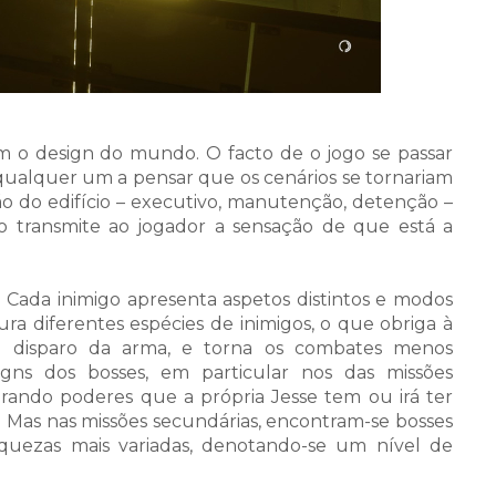
 o design do mundo. O facto de o jogo se passar
 qualquer um a pensar que os cenários se tornariam
ão do edifício – executivo, manutenção, detenção –
sto transmite ao jogador a sensação de que está a
. Cada inimigo apresenta aspetos distintos e modos
a diferentes espécies de inimigos, o que obriga à
de disparo da arma, e torna os combates menos
signs dos bosses, em particular nos das missões
urando poderes que a própria Jesse tem ou irá ter
 Mas nas missões secundárias, encontram-se bosses
quezas mais variadas, denotando-se um nível de