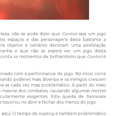
eleza, não se pode dizer que
Control
seja um jogo
 dos espaços e das personagens deixa bastante a
s objetos e cenários denotam uma pixelização
stranha e que não se espera ver um jogo desta
 conta os momentos de brilhantismo que
Control
é
ionado com a performance do jogo. No início corre
zando poderes mais diversos e os inimigos crescem
a-se cada vez mais problemático. A partir do meio
a maioria dos combates, causando algumas mortes
icularmente exigentes. Esta queda de
framerate
t travel
ou no abrir e fechar dos menus do jogo.
r aqui. O tempo de
loading
é também problemático