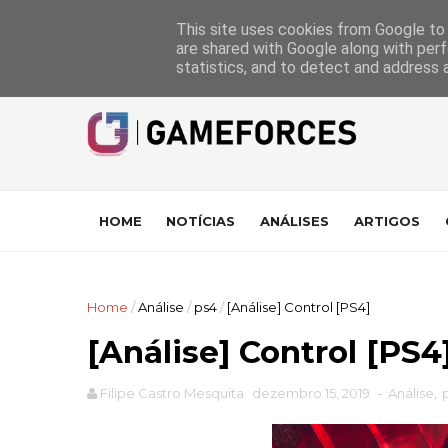
GameForces
A equipa
Pontuações das Análises
Suporte
This site uses cookies from Google to d
are shared with Google along with perf
statistics, and to detect and address 
HOME
NOTÍCIAS
ANÁLISES
ARTIGOS
Home
/
Análise
/
ps4
/
[Análise] Control [PS4]
[Análise] Control [PS4
Filipe Castro Mesquita
dezembro 15, 2019
-
Análise
,