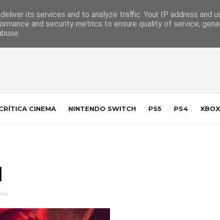
 da Indústria
Contacto
eliver its services and to analyze traffic. Your IP address and 
ormance and security metrics to ensure quality of service, gen
abuse.
CRÍTICA CINEMA
NINTENDO SWITCH
PS5
PS4
XBOX
]
ps4