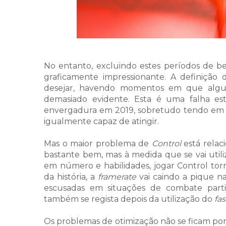
No entanto, excluindo estes períodos de b
graficamente impressionante. A definição
desejar, havendo momentos em que algun
demasiado evidente. Esta é uma falha e
envergadura em 2019, sobretudo tendo em
igualmente capaz de atingir.
Mas o maior problema de
Control
está relac
bastante bem, mas à medida que se vai utili
em número e habilidades, jogar Control torn
da história, a
framerate
vai caindo a pique n
escusadas em situações de combate part
também se regista depois da utilização do
fas
Os problemas de otimização não se ficam po