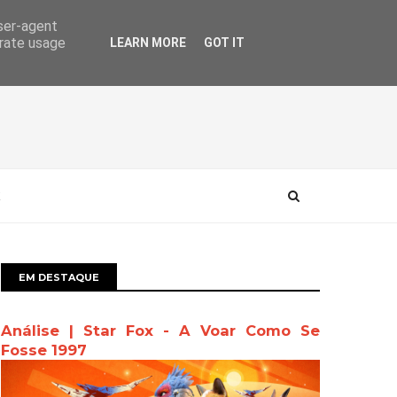
user-agent
erate usage
LEARN MORE
GOT IT
EM DESTAQUE
Análise | Star Fox - A Voar Como Se
Fosse 1997