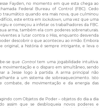
 Jesse Fayden, no momento em que esta chega ao
chamada Federal Bureau of Control (FBC). Cedo
 traumático quando era mais nova, que culminou
difício, este entra em
lockdown
, uma vez que uma
urgiu e começou a infetar os trabalhadores da FBC.
a sua arma, também ela com poderes sobrenaturais.
reviventes a lutar contra o Hiss, enquanto desvenda
a poder descobrir o que aconteceu ao irmão. Embora
original, a história é sempre intrigante, e leva o
cebe-se que
Control
tem uma jogabilidade intuitiva.
 a movimentação e o disparo em simultâneo, sendo
har a Jesse logo à partida. A arma principal não
elhante a um sistema de sobreaquecimento. Isto
e combate, de movimentação e da energia das
agindo com Objetos de Poder – objetos do dia a dia
ndo assim que se desbloqueia novos poderes e