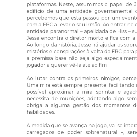
plataformas. Neste, assumimos o papel de
edifício de uma entidade governamental 
percebemos que esta passou por um evento
com a FBC a levar o seu irmão. Ao entrar no e
entidade paranormal – apelidada de Hiss – s
Jesse encontra o diretor morto e fica com 
Ao longo da história, Jesse irá ajudar os sob
mistérios e conspirações à volta da FBC par
a premissa base não seja algo especialmente 
jogador a querer vê-la até ao fim.
Ao lutar contra os primeiros inimigos, per
Uma mira está sempre presente, facilitando
possível aproximar a mira, sprintar e agac
necessita de munições, adotando algo sem
obriga a alguma gestão dos momentos d
habilidades.
À medida que se avança no jogo, vai-se inter
carregados de poder sobrenatural –, se