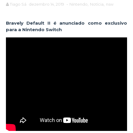
Tiago Sá
dezembro 14, 2019
-
Nintendo
,
Notícia
,
nsw
Bravely Default II é anunciado como exclusivo
para a Nintendo Switch