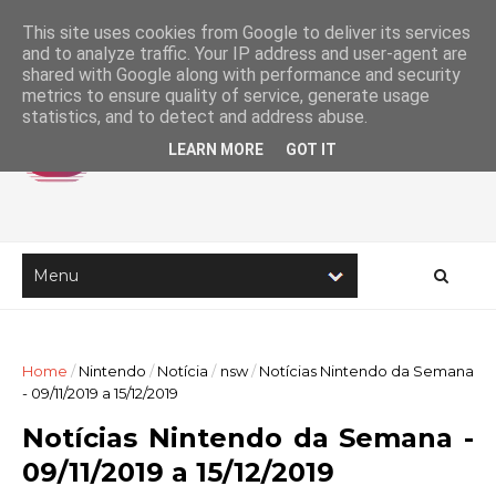
This site uses cookies from Google to deliver its services
and to analyze traffic. Your IP address and user-agent are
shared with Google along with performance and security
metrics to ensure quality of service, generate usage
statistics, and to detect and address abuse.
LEARN MORE
GOT IT
Home
/
Nintendo
/
Notícia
/
nsw
/
Notícias Nintendo da Semana
- 09/11/2019 a 15/12/2019
Notícias Nintendo da Semana -
09/11/2019 a 15/12/2019