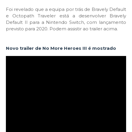
Foi revelado que a equipa por trás de Bravely Default
e Octopath Traveler está a desenvolver Bravely
Default II para a Nintendo Switch, com lançamento
previsto para 2020. Podem assistir ao trailer acima.
Novo trailer de No More Heroes III é mostrado