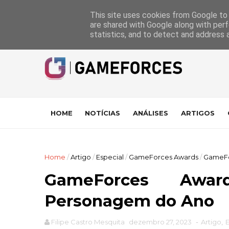
GameForces
A equipa
Pontuações das Análises
Suporte
This site uses cookies from Google to d
are shared with Google along with perf
statistics, and to detect and address 
HOME
NOTÍCIAS
ANÁLISES
ARTIGOS
Home
/
Artigo
/
Especial
/
GameForces Awards
/
GameFo
GameForces Awa
Personagem do Ano
Filipe Castro Mesquita
dezembro 27, 2023
-
Artigo
,
E