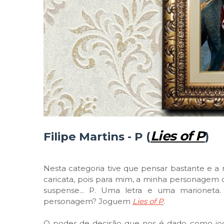
Lies of P
Filipe Martins - P (
)
Nesta categoria tive que pensar bastante e 
caricata, pois para mim, a minha personage
suspense... P. Uma letra e uma marionet
personagem? Joguem
Lies of P
.
O poder de decisão que nos é dado como jo