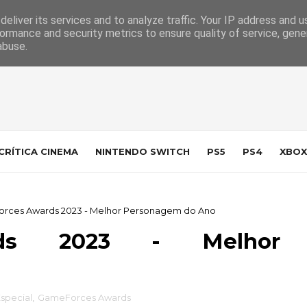
 da Indústria
Contacto
eliver its services and to analyze traffic. Your IP address and 
ormance and security metrics to ensure quality of service, gen
abuse.
CRÍTICA CINEMA
NINTENDO SWITCH
PS5
PS4
XBOX
rces Awards 2023 - Melhor Personagem do Ano
rds 2023 - Melhor
special
,
GameForces Awards