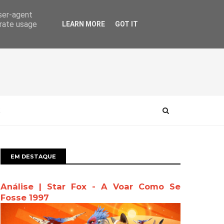
user-agent
erate usage
LEARN MORE
GOT IT
EM DESTAQUE
Análise | Star Fox - A Voar Como Se
Fosse 1997