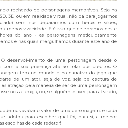
 meio recheado de personagens memoráveis. Seja na
2.5D, 3D ou em realidade virtual, não dá para jogarmos
ado) sem nos depararmos com heróis e vilões,
ou menos vivacidade. E é isso que celebramos neste
lhores do ano - as personagens meticulosamente
vivemos e nas quais mergulhámos durante este ano de
os. O desenvolvimento de uma personagem desde o
com a sua presença até ao rolar dos créditos. O
onagem tem no mundo e na narrativa do jogo que
te de um ator, seja de voz, seja de captura de
ples atração pela maneira de ser de uma personagem
fosse nossa amiga, ou, se alguém estiver para aí virado,
s podemos avaliar o valor de uma personagem, e cada
 adotou para escolher qual foi, para si, a melhor
s escolhas de cada redator!