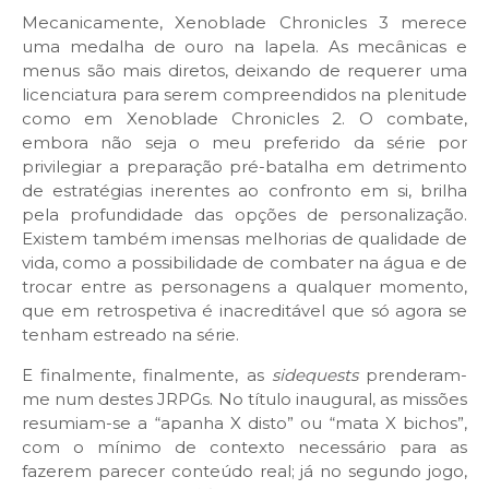
Mecanicamente, Xenoblade Chronicles 3 merece
uma medalha de ouro na lapela. As mecânicas e
menus são mais diretos, deixando de requerer uma
licenciatura para serem compreendidos na plenitude
como em Xenoblade Chronicles 2. O combate,
embora não seja o meu preferido da série por
privilegiar a preparação pré-batalha em detrimento
de estratégias inerentes ao confronto em si, brilha
pela profundidade das opções de personalização.
Existem também imensas melhorias de qualidade de
vida, como a possibilidade de combater na água e de
trocar entre as personagens a qualquer momento,
que em retrospetiva é inacreditável que só agora se
tenham estreado na série.
E finalmente, finalmente, as
sidequests
prenderam-
me num destes JRPGs. No título inaugural, as missões
resumiam-se a “apanha X disto” ou “mata X bichos”,
com o mínimo de contexto necessário para as
fazerem parecer conteúdo real; já no segundo jogo,