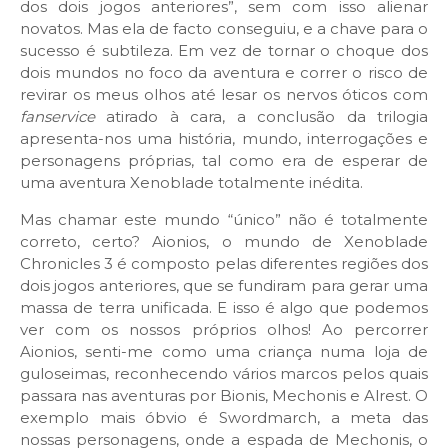
dos dois jogos anteriores”, sem com isso alienar
novatos. Mas ela de facto conseguiu, e a chave para o
sucesso é subtileza. Em vez de tornar o choque dos
dois mundos no foco da aventura e correr o risco de
revirar os meus olhos até lesar os nervos óticos com
fanservice
atirado à cara, a conclusão da trilogia
apresenta-nos uma história, mundo, interrogações e
personagens próprias, tal como era de esperar de
uma aventura Xenoblade totalmente inédita.
Mas chamar este mundo “único” não é totalmente
correto, certo? Aionios, o mundo de Xenoblade
Chronicles 3 é composto pelas diferentes regiões dos
dois jogos anteriores, que se fundiram para gerar uma
massa de terra unificada. E isso é algo que podemos
ver com os nossos próprios olhos! Ao percorrer
Aionios, senti-me como uma criança numa loja de
guloseimas, reconhecendo vários marcos pelos quais
passara nas aventuras por Bionis, Mechonis e Alrest. O
exemplo mais óbvio é Swordmarch, a meta das
nossas personagens, onde a espada de Mechonis, o