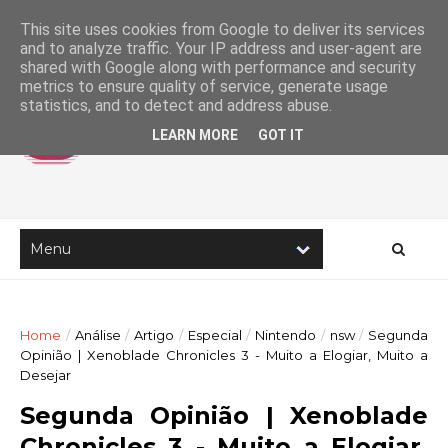
This site uses cookies from Google to deliver its services
and to analyze traffic. Your IP address and user-agent are
shared with Google along with performance and security
metrics to ensure quality of service, generate usage
statistics, and to detect and address abuse.
LEARN MORE
GOT IT
Home
/
Análise
/
Artigo
/
Especial
/
Nintendo
/
nsw
/
Segunda
Opinião | Xenoblade Chronicles 3 - Muito a Elogiar, Muito a
Desejar
Segunda Opinião | Xenoblade
Chronicles 3 - Muito a Elogiar,