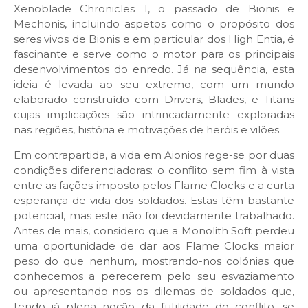
Xenoblade Chronicles 1, o passado de Bionis e
Mechonis, incluindo aspetos como o propósito dos
seres vivos de Bionis e em particular dos High Entia, é
fascinante e serve como o motor para os principais
desenvolvimentos do enredo. Já na sequência, esta
ideia é levada ao seu extremo, com um mundo
elaborado construído com Drivers, Blades, e Titans
cujas implicações são intrincadamente exploradas
nas regiões, história e motivações de heróis e vilões.
Em contrapartida, a vida em Aionios rege-se por duas
condições diferenciadoras: o conflito sem fim à vista
entre as fações imposto pelos Flame Clocks e a curta
esperança de vida dos soldados. Estas têm bastante
potencial, mas este não foi devidamente trabalhado.
Antes de mais, considero que a Monolith Soft perdeu
uma oportunidade de dar aos Flame Clocks maior
peso do que nenhum, mostrando-nos colónias que
conhecemos a perecerem pelo seu esvaziamento
ou apresentando-nos os dilemas de soldados que,
tendo já plena noção da futilidade do conflito, se