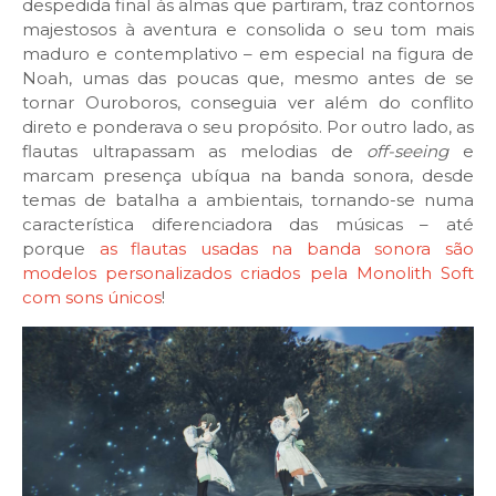
despedida final às almas que partiram, traz contornos
majestosos à aventura e consolida o seu tom mais
maduro e contemplativo – em especial na figura de
Noah, umas das poucas que, mesmo antes de se
tornar Ouroboros, conseguia ver além do conflito
direto e ponderava o seu propósito. Por outro lado, as
flautas ultrapassam as melodias de
off-seeing
e
marcam presença ubíqua na banda sonora, desde
temas de batalha a ambientais, tornando-se numa
característica diferenciadora das músicas – até
porque
as flautas usadas na banda sonora são
modelos personalizados criados pela Monolith Soft
com sons únicos
!