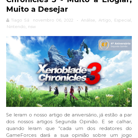
Muito a Desejar
Tiago Sá
novembro 06, 2022
-
Análise
,
Artigo
,
Especial
,
Nintendo
,
nsw
Se leram o nosso artigo de aniversário, já estão a par
dos nossos artigos Segunda Opinião. E se calhar,
quando leram que “cada um dos redatores do
GameForces dará a sua opinião sobre um jogo