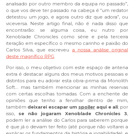
analisado por outro membro da equipa no passado”,
o que vos deve ter passado na cabeça é “um redator
detestou um jogo, e agora outro diz que adora”, ou
viceversa. Neste artigo final, não é nada disso que
encontrarão: se alguma coisa, eu nutro por
Xenoblade Chronicles como série e pela terceira
iteração em específico o mesmo carinho e paixão do
Carlos Silva, que escreveu
a nossa análise original
deste magnífico RPG
.
Por isso, o meu objetivo com este espaço de antena
extra é destacar alguns dos meus motivos pessoais e
distintos para eu adorar esta obra-prima da Monolith
Soft… mas também mencionar as minhas reservas
com certas escolhas tomadas. Com a enchente de
opiniões que tenho a fervilhar dentro de mim,
também
deixarei escapar um
spoiler
aqui e ali
; por
isso,
se não jogaram Xenoblade Chronicles 3
,
podem ler a análise do Carlos para saberem porque
é que já o deviam ter feito (até porque não voltarei a
explicar os fundamentos da história e jogabilidade), e