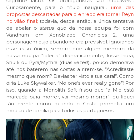
seguinte facto: “Os protagonistas são intocáveis”.
Curiosamente, para o título inaugural,
uma das
propostas descartadas para o enredo era tornar Reyn
no vilão final;
todavia, desde então, a única tentativa
de abalar o
status quo
da nossa equipa foi com
Vandham em Xenoblade Chronicles 2, uma
personagem cujo abandono era previsível. Ignorando
esse caso único, sempre que algum membro da
nossa equipa “falecia” dramaticamente, fosse Fiora,
Shulk ou Pyra/Mythra (duas vezes!), pouco demorava
até nos baterem nas costas a rirem-se. “Acreditaste
mesmo que morri? Devias ter visto a tua cara!”. Como
diria Luke Skywalker, “No one’s ever really gone”! Por
isso, quando a Monolith Soft frisou que “a Mio está
marcada para morrer, vai mesmo morrer”, eu fiquei
tão crente como quando o Costa prometia um
médico de família para todos os portugueses.