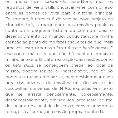
eu queria fazer
sidequests,
acreditem, mas os
requisitos de Field Skills chutavam-me com o rabo
entre as pernas de volta para a história principal.
Felizmente, à terceira é de vez: no novo projeto da
Monolith Soft, a maior parte das missões paralelas
conta uma pequena história ou contribui para o
desenvolvimento do mundo, conquistando a minha
atenção ao ponto de me fazer esquecer de que, mais
uma vez, estou apenas a fazer
fetch
e
battle quests!
E
escusado será dizer que não há nenhum requisito
mirabolante e artificial à realização das missões como
os
field skills:
se conseguem chegar ao local da
missão, podem realizá-la! Inacreditável, não é? Só
poderia ser ainda melhor se, para desbloquear cada
uma das dezenas de missões, eu não tivesse de
coscuvilhar conversas de NPCs expostas em texto
que se arrasta penosamente, dolorosamente,
desnecessariamente, em seguida precisasse de me
deslocar a um local de descanso, conversar sobre o
tema, e só aí começar a missão propriamente dita.