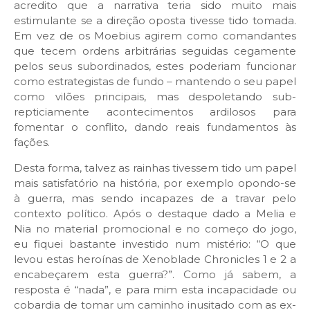
acredito que a narrativa teria sido muito mais
estimulante se a direção oposta tivesse tido tomada.
Em vez de os Moebius agirem como comandantes
que tecem ordens arbitrárias seguidas cegamente
pelos seus subordinados, estes poderiam funcionar
como estrategistas de fundo – mantendo o seu papel
como vilões principais, mas despoletando sub-
repticiamente acontecimentos ardilosos para
fomentar o conflito, dando reais fundamentos às
fações.
Desta forma, talvez as rainhas tivessem tido um papel
mais satisfatório na história, por exemplo opondo-se
à guerra, mas sendo incapazes de a travar pelo
contexto político. Após o destaque dado a Melia e
Nia no material promocional e no começo do jogo,
eu fiquei bastante investido num mistério: “O que
levou estas heroínas de Xenoblade Chronicles 1 e 2 a
encabeçarem esta guerra?”. Como já sabem, a
resposta é “nada”, e para mim esta incapacidade ou
cobardia de tomar um caminho inusitado com as ex-