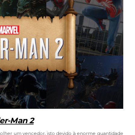
der-Man 2
 escolher um vencedor, isto devido à enorme quantidade