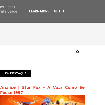
user-agent
erate usage
LEARN MORE
GOT IT
EM DESTAQUE
Análise | Star Fox - A Voar Como Se
Fosse 1997