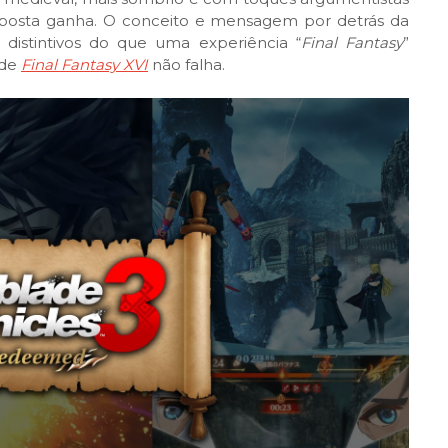
 aposta ganha. O conceito e mensagem por detrás da
distintivos do que uma experiência “
Final Fantasy
”
 de
Final Fantasy XVI
não falha.