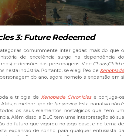
cles 3: Future Redeemed
ategorias comummente interligadas: mais do que o
história de excelência surge na dependência do
ternos) e decisões das personagens. Vide
Chaos;Child
e
s nesta indústria. Portanto, se elegi Rex de
Xenoblade
ersonagem do ano, agora nomeio a expansão em si
a a trilogia de
Xenoblade Chronicles
e conjuga-os
.
Aliás, o melhor tipo de
fanservice
. Esta narrativa não é
 e todos os seus elementos nostálgicos que têm um
ncia. Além disso, a DLC tem uma interpretação só sua
o do futuro que vigorou no jogo base, e no tema de
esta expansão de sonho para qualquer entusiasta da