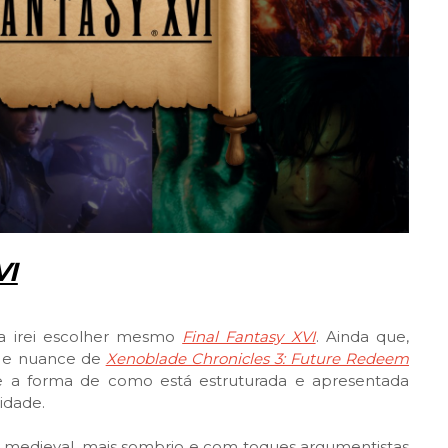
VI
va irei escolher mesmo
Final Fantasy XVI
. Ainda que,
e e nuance de
Xenoblade Chronicles 3: Future Redeem
e a forma de como está estruturada e apresentada
idade.
g medieval, mais sombrio e com toques argumentistas