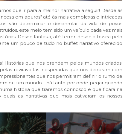
os que ir para a melhor narrativa a seguir! Desde as
princesa em apuros" até às mais complexas e intricadas
ucos vão determinar o desenrolar da vida de povos
uídos, este meio tem sido um veículo cada vez mais
stórias. Desde fantasia, até terror, desde a busca pelo
lmente um pouco de tudo no buffet narrativo oferecido
s! Histórias que nos prendem pelos mundos criados,
pelas reviravoltas inesperadas que nos deixaram com
impressionantes que nos permitiram definir o rumo de
gem ou um mundo - há tanto por onde pegar quando
numa história que traremos connosco e que ficará na
quais as narrativas que mais cativaram os nossos