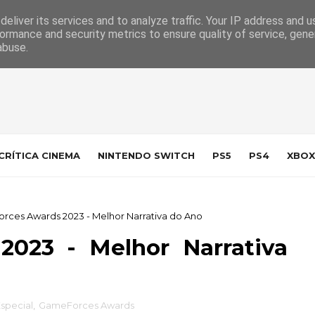
 da Indústria
Contacto
eliver its services and to analyze traffic. Your IP address and 
ormance and security metrics to ensure quality of service, gen
abuse.
CRÍTICA CINEMA
NINTENDO SWITCH
PS5
PS4
XBOX
ces Awards 2023 - Melhor Narrativa do Ano
023 - Melhor Narrativa
special
,
GameForces Awards