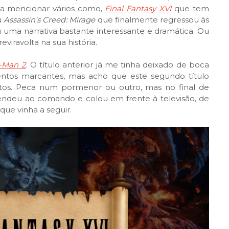
ria mencionar vários como,
Final Fantasy XVI
que tem
u
Assassin's Creed: Mirage
que finalmente regressou às
uma narrativa bastante interessante e dramática. Ou
viravolta na sua história.
r-Man 2
. O título anterior já me tinha deixado de boca
ntos marcantes, mas acho que este segundo título
etos. Peca num pormenor ou outro, mas no final de
prendeu ao comando e colou em frente à televisão, de
que vinha a seguir.