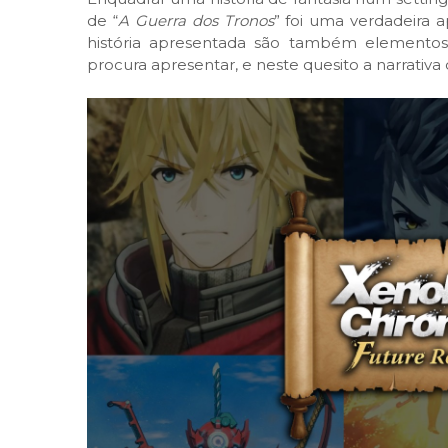
de “
A Guerra dos Tronos
” foi uma verdadeira
história apresentada são também elementos 
procura apresentar, e neste quesito a narrativa