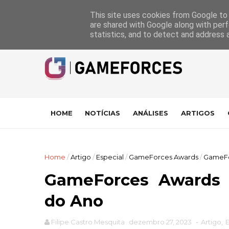
GameForces
A equipa
Pontuações das Análises
Suporte
This site uses cookies from Google to d
are shared with Google along with perf
statistics, and to detect and address 
HOME
NOTÍCIAS
ANÁLISES
ARTIGOS
Home
/
Artigo
/
Especial
/
GameForces Awards
/
GameFor
GameForces Awards 2
do Ano
Filipe Castro Mesquita
dezembro 27, 2023
-
Artigo
,
E