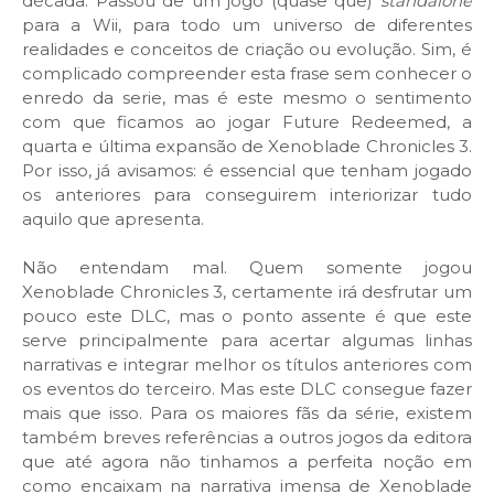
década. Passou de um jogo (quase que)
standalone
para a Wii, para todo um universo de diferentes
realidades e conceitos de criação ou evolução. Sim, é
complicado compreender esta frase sem conhecer o
enredo da serie, mas é este mesmo o sentimento
com que ficamos ao jogar Future Redeemed, a
quarta e última expansão de Xenoblade Chronicles 3.
Por isso, já avisamos: é essencial que tenham jogado
os anteriores para conseguirem interiorizar tudo
aquilo que apresenta.
Não entendam mal. Quem somente jogou
Xenoblade Chronicles 3, certamente irá desfrutar um
pouco este DLC, mas o ponto assente é que este
serve principalmente para acertar algumas linhas
narrativas e integrar melhor os títulos anteriores com
os eventos do terceiro. Mas este DLC consegue fazer
mais que isso. Para os maiores fãs da série, existem
também breves referências a outros jogos da editora
que até agora não tinhamos a perfeita noção em
como encaixam na narrativa imensa de Xenoblade