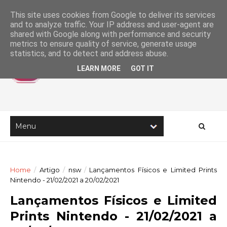
This site uses cookies from Google to deliver its services
and to analyze traffic. Your IP address and user-agent are
shared with Google along with performance and security
metrics to ensure quality of service, generate usage
statistics, and to detect and address abuse.
LEARN MORE
GOT IT
Home
/
Artigo
/
nsw
/
Lançamentos Físicos e Limited Prints
Nintendo - 21/02/2021 a 20/02/2021
Lançamentos Físicos e Limited
Prints Nintendo - 21/02/2021 a