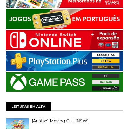
LEITURAS EM ALTA
[Análise] Moving Out [NSW]