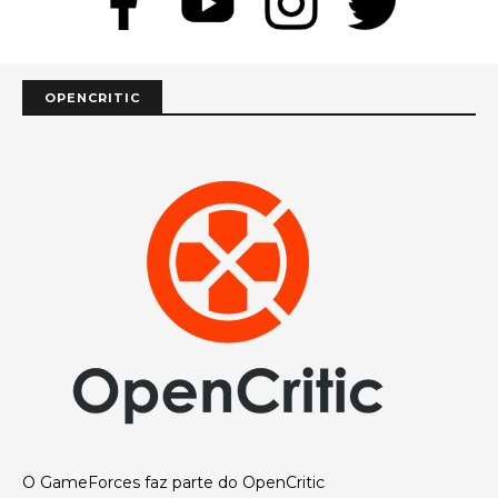
OPENCRITIC
O GameForces faz parte do OpenCritic