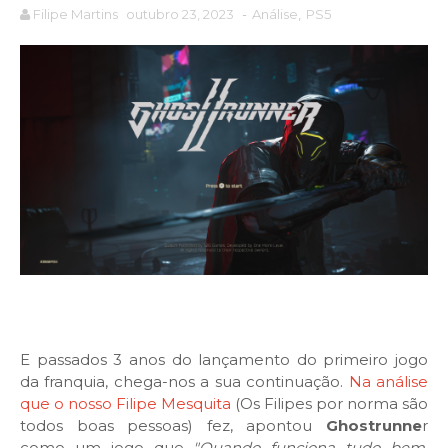
Filipe Martins
outubro 23, 2023
-
Análise
,
PS5
E passados 3 anos do lançamento do primeiro jogo
da franquia, chega-nos a sua continuação.
Na análise
que o nosso Filipe Mesquita
(Os Filipes por norma são
todos boas pessoas) fez, apontou
Ghostrunne
r
como um jogo que
"Quando funciona tudo bem,