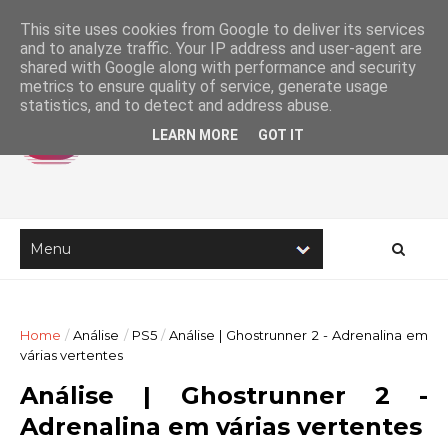
This site uses cookies from Google to deliver its services
and to analyze traffic. Your IP address and user-agent are
shared with Google along with performance and security
metrics to ensure quality of service, generate usage
statistics, and to detect and address abuse.
LEARN MORE
GOT IT
Home
/
Análise
/
PS5
/
Análise | Ghostrunner 2 - Adrenalina em
várias vertentes
Análise | Ghostrunner 2 -
Adrenalina em várias vertentes