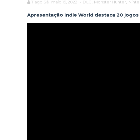
Tiago Sá
maio 15, 2022
-
DLC
,
Monster Hunter
,
Nint
Apresentação Indie World destaca 20 jogos