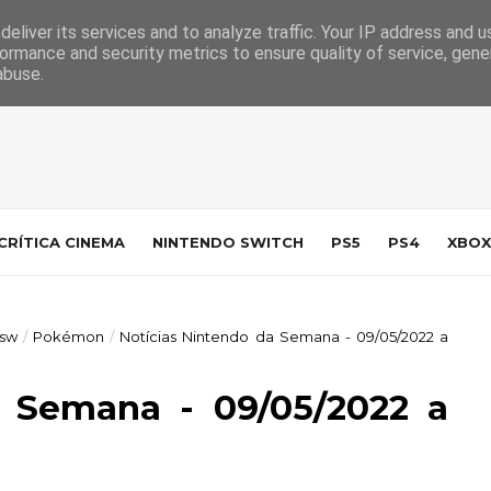
 da Indústria
Contacto
eliver its services and to analyze traffic. Your IP address and 
ormance and security metrics to ensure quality of service, gen
abuse.
CRÍTICA CINEMA
NINTENDO SWITCH
PS5
PS4
XBOX
sw
/
Pokémon
/
Notícias Nintendo da Semana - 09/05/2022 a
a Semana - 09/05/2022 a