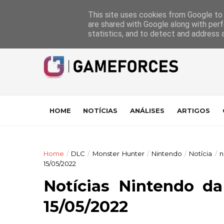
GameForces
A equipa
Pontuações das Análises
Suporte
This site uses cookies from Google to d
are shared with Google along with perf
statistics, and to detect and address 
HOME
NOTÍCIAS
ANÁLISES
ARTIGOS
Home
/
DLC
/
Monster Hunter
/
Nintendo
/
Notícia
/
n
15/05/2022
Notícias Nintendo d
15/05/2022