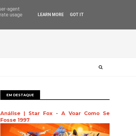
user-agent
erate usage
LEARN MORE
GOT IT
EM DESTAQUE
Análise | Star Fox - A Voar Como Se
Fosse 1997