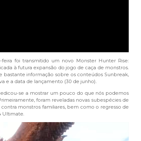
feira foi transmitido um novo Monster Hunter Rise:
cada à futura expansão do jogo de caça de monstros.
 de bastante informação sobre os conteúdos Sunbreak,
va e a data de lançamento (30 de junho).
 dedicou-se a mostrar um pouco do que nós podemos
rimeiramente, foram reveladas novas subespécies de
contra monstros familiares, bem como o regresso de
4 Ultimate.