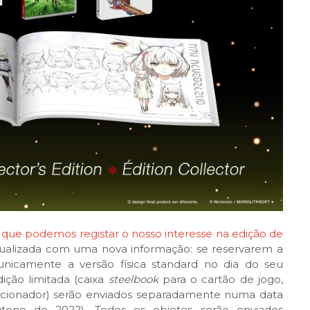
que podemos registar o nosso interesse na edição de
tualizada com uma nova informação: se reservarem a
unicamente a versão física standard no dia do seu
ição limitada (caixa
steelbook
para o cartão de jogo,
olecionador) serão enviados separadamente numa data
tono de 2022). Todos os objetos serão enviados