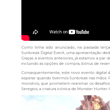
Como tinha sido anunciado, na passada terça-
Sunbreak Digital Event, uma apresentação dedi
Graças a eventos anteriores, já estamos a par
incluindo as opções de compra, bónus de reser
Consequentemente, este novo evento digital
esperar quando tivermos Sunbreak nas mãos. P
monstros, que prometem reanimar os desafios 
Seregios, a criatura icónica de Monster Hunter 