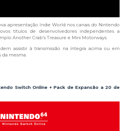
 nova apresentação Indie World nos canais do Nintendo
ovos títulos de desenvolvedores independentes a
mplo Another Crab's Treasure e Mini Motorways.
dem assistir à transmissão na íntegra acima ou em
os da mesma.
ntendo Switch Online + Pack de Expansão a 20 de