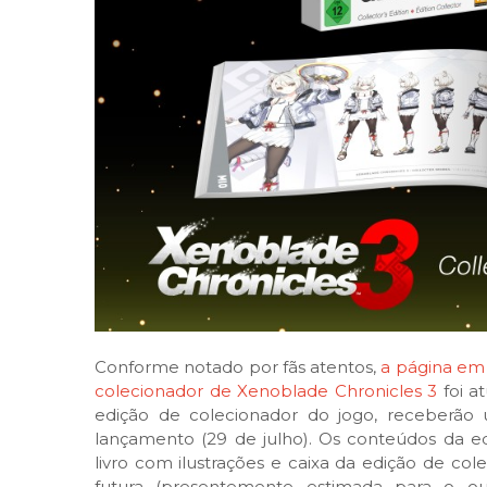
Conforme notado por fãs atentos,
a página em 
colecionador de Xenoblade Chronicles 3
foi a
edição de colecionador do jogo, receberão 
lançamento (29 de julho). Os conteúdos da ed
livro com ilustrações e caixa da edição de c
futura (presentemente estimada para o ou