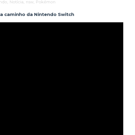
endo
,
Notícia
,
nsw
,
Pokémon
 a caminho da Nintendo Switch