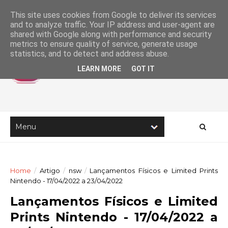
This site uses cookies from Google to deliver its services
and to analyze traffic. Your IP address and user-agent are
shared with Google along with performance and security
metrics to ensure quality of service, generate usage
statistics, and to detect and address abuse.
LEARN MORE
GOT IT
Home
/
Artigo
/
nsw
/
Lançamentos Físicos e Limited Prints
Nintendo - 17/04/2022 a 23/04/2022
Lançamentos Físicos e Limited
Prints Nintendo - 17/04/2022 a