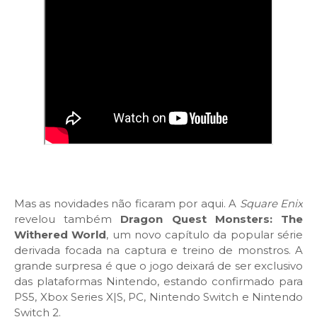
Mas as novidades não ficaram por aqui. A
Square Enix
revelou também
Dragon Quest Monsters: The
Withered World
, um novo capítulo da popular série
derivada focada na captura e treino de monstros. A
grande surpresa é que o jogo deixará de ser exclusivo
das plataformas Nintendo, estando confirmado para
PS5, Xbox Series X|S, PC, Nintendo Switch e Nintendo
Switch 2.