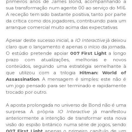
primeiros anos de James Bond, acompanhando a
sua transformação num agente 00 ao serviço do MI6.
A receção tem sido bastante positiva, tanto por parte
da crítica como dos jogadores, contribuindo para um
arranque comercial muito acima das expectativas.
Apesar deste sucesso inicial, a
IO Interactive
já deixou
claro que o lançamento é apenas o início da jornada.
O estúdio pretende apoiar
007 First Light
a longo
prazo com atualizações, melhorias e novos
conteúdos, seguindo uma estratégia semelhante à
que utilizou com a trilogia
Hitman: World of
Assassination
. A mensagem é simples: este não é
um jogo pensado para ser terminado e rapidamente
trocado por outro.
A aposta prolongada no universo de Bond não é uma
surpresa. A própria
IO Interactive
já manifestou
anteriormente a intenção de transformar esta nova
visão do espião britânico numa série de jogos, sendo
007 First Light
apenas o primeiro capítulo de um