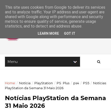
This site uses cookies from Google to deliver its services
and to analyze traffic. Your IP address and user-agent are
shared with Google along with performance and security
metrics to ensure quality of service, generate usage
statistics, and to detect and address abuse.
LEARN MORE
GOT IT
Home
/
Notícia
/
PlayStation
/
PS Plus
/
ps4
/
PS5
/
Notícias
PlayStation da Semana 31 Maio 2026
Notícias PlayStation da Semana
31 Maio 2026