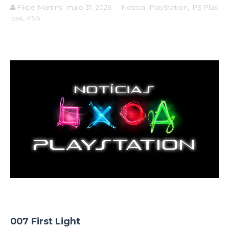
Filipe Martins
maio 31, 2026
-
Notícia
,
PlayStation
,
PS Plus
,
ps4
,
PS5
007 First Light