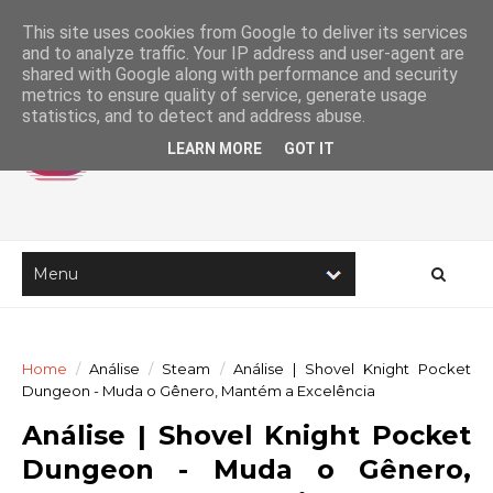
This site uses cookies from Google to deliver its services
and to analyze traffic. Your IP address and user-agent are
shared with Google along with performance and security
metrics to ensure quality of service, generate usage
statistics, and to detect and address abuse.
LEARN MORE
GOT IT
Home
/
Análise
/
Steam
/
Análise | Shovel Knight Pocket
Dungeon - Muda o Gênero, Mantém a Excelência
Análise | Shovel Knight Pocket
Dungeon - Muda o Gênero,