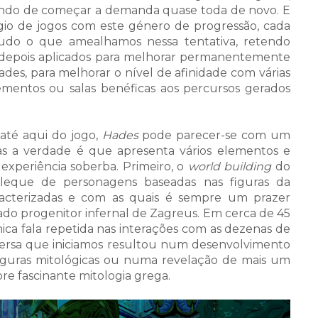
 tendo de começar a demanda quase toda de novo. E
io de jogos com este género de progressão, cada
tudo o que amealhamos nessa tentativa, retendo
o depois aplicados para melhorar permanentemente
ades, para melhorar o nível de afinidade com várias
ementos ou salas benéficas aos percursos gerados
a até aqui do jogo,
Hades
pode parecer-se com um
as a verdade é que apresenta vários elementos e
experiência soberba. Primeiro, o
world building
do
leque de personagens baseadas nas figuras da
acterizadas e com as quais é sempre um prazer
o progenitor infernal de Zagreus. Em cerca de 45
ca fala repetida nas interações com as dezenas de
versa que iniciamos resultou num desenvolvimento
iguras mitológicas ou numa revelação de mais um
re fascinante mitologia grega.