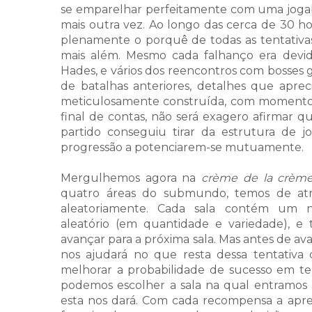
se emparelhar perfeitamente com uma jogab
mais outra vez. Ao longo das cerca de 30 hor
plenamente o porquê de todas as tentativas
mais além. Mesmo cada falhanço era devi
Hades, e vários dos reencontros com bosses
de batalhas anteriores, detalhes que aprec
meticulosamente construída, com momentos
final de contas, não será exagero afirmar q
partido conseguiu tirar da estrutura de 
progressão a potenciarem-se mutuamente.
Mergulhemos agora na
crème de la crèm
quatro áreas do submundo, temos de atr
aleatoriamente. Cada sala contém um 
aleatório
(em quantidade e variedade)
, e
avançar para a próxima sala. Mas antes de 
nos ajudará no que resta dessa tentativa 
melhorar a probabilidade de sucesso em tent
podemos escolher a sala na qual entramos
esta nos dará. Com cada recompensa a apre