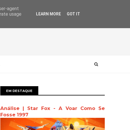
user-agent
erate usage
LEARN MORE
GOT IT
EM DESTAQUE
Análise | Star Fox - A Voar Como Se
Fosse 1997