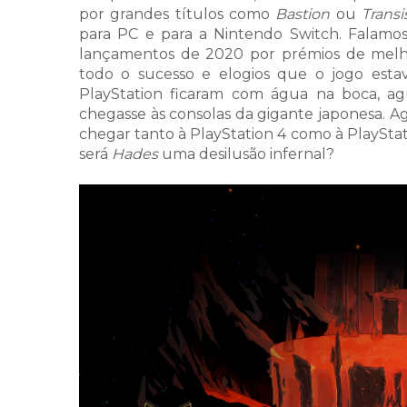
por grandes títulos como
Bastion
ou
Transi
para PC e para a Nintendo Switch. Falam
lançamentos de 2020 por prémios de melho
todo o sucesso e elogios que o jogo esta
PlayStation ficaram com água na boca, 
chegasse às consolas da gigante japonesa. A
chegar tanto à PlayStation 4 como à PlayStati
será
Hades
uma desilusão infernal?