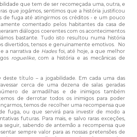
ilidade que tem de ser recomeçada uma, outra, e
as que jogámos, sentimos que a história justificou
 de fuga até atingirmos os créditos - e um pouco
damente comentado pelos habitantes da casa de
 geraram diálogos coerentes com os acontecimentos
iámos bastante. Tudo isto resultou numa história
 divertidos, tensos e genuinamente emotivos.
No
ue a narrativa de
Hades
foi, até hoje, a que melhor
jogos
roguelike
, com a história e as mecânicas de
e
deste título – a jogabilidade. Em cada uma das
avessar cerca de uma dezena de salas geradas
número de armadilhas e de inimigos também
 temos de derrotar todos os inimigos para poder
avançarmos, temos de recolher uma recompensa que
de fuga, ou que servirá para investir de modo a
ativas futuras. Para mais, e salvo raras exceções,
 a seguir, sabendo de antemão a recompensa que
sentar sempre valor para as nossas pretensões de