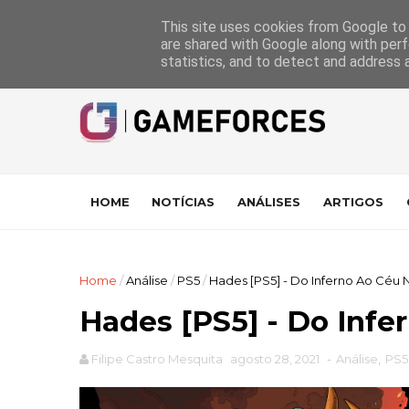
GameForces
A equipa
Pontuações das Análises
Suporte
This site uses cookies from Google to d
are shared with Google along with perf
statistics, and to detect and address 
HOME
NOTÍCIAS
ANÁLISES
ARTIGOS
Home
/
Análise
/
PS5
/
Hades [PS5] - Do Inferno Ao Céu 
Hades [PS5] - Do Infe
Filipe Castro Mesquita
agosto 28, 2021
-
Análise
,
PS5