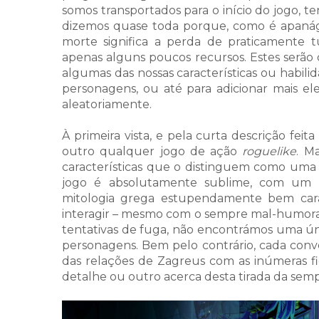
somos transportados para o início do jogo,
dizemos quase toda porque, como é apanág
morte significa a perda de praticamente 
apenas alguns poucos recursos. Estes serã
algumas das nossas características ou habilid
personagens, ou até para adicionar mais el
aleatoriamente.
À primeira vista, e pela curta descrição feit
outro qualquer jogo de ação
roguelike
. M
características que o distinguem como uma 
jogo é absolutamente sublime, com um 
mitologia grega estupendamente bem car
interagir – mesmo com o sempre mal-humorad
tentativas de fuga, não encontrámos uma úni
personagens. Bem pelo contrário, cada con
das relações de Zagreus com as inúmeras f
detalhe ou outro acerca desta tirada da semp