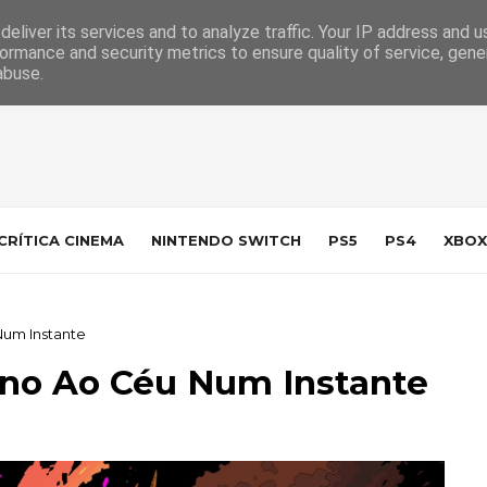
 da Indústria
Contacto
eliver its services and to analyze traffic. Your IP address and 
ormance and security metrics to ensure quality of service, gen
abuse.
CRÍTICA CINEMA
NINTENDO SWITCH
PS5
PS4
XBOX
Num Instante
rno Ao Céu Num Instante