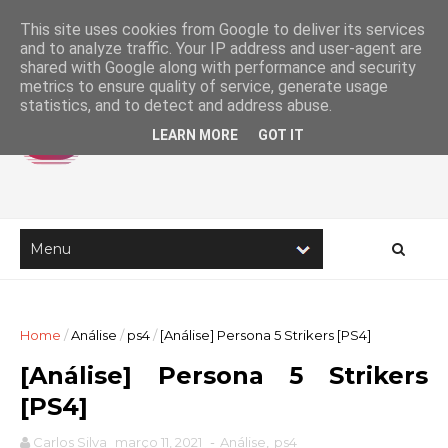
This site uses cookies from Google to deliver its services
and to analyze traffic. Your IP address and user-agent are
shared with Google along with performance and security
metrics to ensure quality of service, generate usage
statistics, and to detect and address abuse.
LEARN MORE
GOT IT
Home
/
Análise
/
ps4
/
[Análise] Persona 5 Strikers [PS4]
[Análise] Persona 5 Strikers
[PS4]
Carlos Silva
março 11, 2021
-
Análise
,
ps4