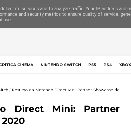
 da Indústria
Contacto
eliver its services and to analyze traffic. Your IP address and 
ormance and security metrics to ensure quality of service, gen
abuse.
CRÍTICA CINEMA
NINTENDO SWITCH
PS5
PS4
XBOX
itch
/
Resumo da Nintendo Direct Mini: Partner Showcase de
 Direct Mini: Partner
 2020