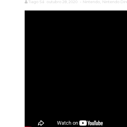
Tiago Sá
outubro 28, 2020
-
Nintendo
,
Nintendo Dir