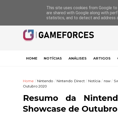
GameForces
A equipa
Pontuações das Análises
Suporte
This site uses cookies from Google to d
are shared with Google along with perf
statistics, and to detect and address 
HOME
NOTÍCIAS
ANÁLISES
ARTIGOS
Home
/
Nintendo
/
Nintendo Direct
/
Notícia
/
nsw
/
Sw
Outubro 2020
Resumo da Nintendo
Showcase de Outubro