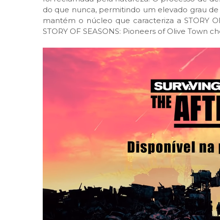
do que nunca, permitindo um elevado grau d
mantém o núcleo que caracteriza a STORY OF
STORY OF SEASONS: Pioneers of Olive Town ch