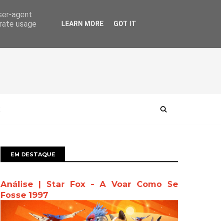
user-agent
erate usage
LEARN MORE
GOT IT
EM DESTAQUE
Análise | Star Fox - A Voar Como Se
Fosse 1997