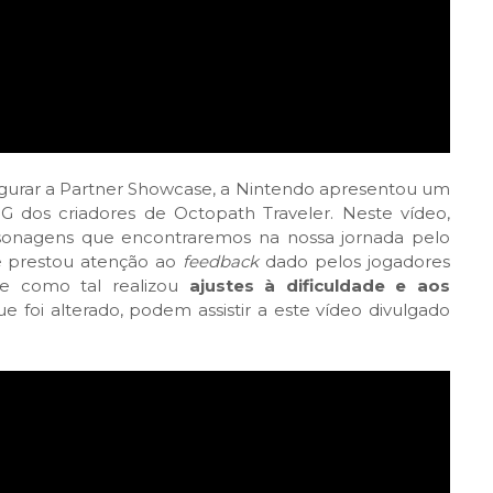
naugurar a Partner Showcase, a Nintendo apresentou um
G dos criadores de Octopath Traveler. Neste vídeo,
rsonagens que encontraremos na nossa jornada pelo
ue prestou atenção ao
feedback
dado pelos jogadores
e como tal realizou
ajustes à dificuldade e aos
 foi alterado, podem assistir a este vídeo divulgado