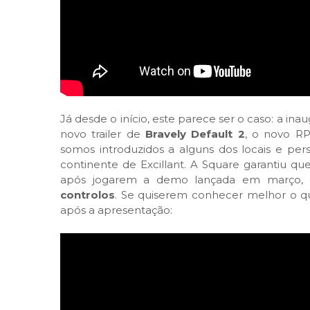
Já desde o início, este parece ser o caso: a i
novo trailer de
Bravely Default 2
, o novo RP
somos introduzidos a alguns dos locais e pe
continente de Excillant. A Square garantiu q
após jogarem a demo lançada em março, 
controlos
. Se quiserem conhecer melhor o que
após a apresentação: