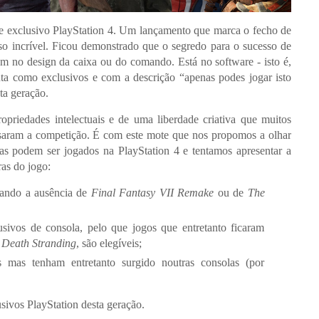
e exclusivo PlayStation 4. Um lançamento que marca o fecho de
so incrível. Ficou demonstrado que o segredo para o sucesso de
em no design da caixa ou do comando. Está no software - isto é,
enta como exclusivos e com a descrição “apenas podes jogar isto
ta geração.
riedades intelectuais e de uma liberdade criativa que muitos
rasaram a competição. É com este mote que nos propomos a olhar
as podem ser jogados na PlayStation 4 e tentamos apresentar a
ras do jogo:
cando a ausência de
Final Fantasy VII Remake
ou de
The
sivos de consola, pelo que jogos que entretanto ficaram
u
Death Stranding
, são elegíveis;
mas tenham entretanto surgido noutras consolas (por
ivos PlayStation desta geração.