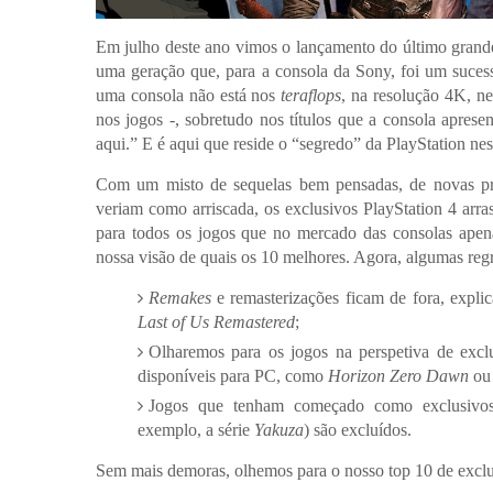
Em julho deste ano vimos o lançamento do último grand
uma geração que, para a consola da Sony, foi um suces
uma consola não está nos
teraflops
, na resolução 4K, n
nos jogos -, sobretudo nos títulos que a consola apres
aqui.” E é aqui que reside o “segredo” da PlayStation nes
Com um misto de sequelas bem pensadas, de novas prop
veriam como arriscada, os exclusivos PlayStation 4 ar
para todos os jogos que no mercado das consolas apen
nossa visão de quais os 10 melhores. Agora, algumas reg
Remakes
e remasterizações ficam de fora, expli
Last of Us Remastered
;
Olharemos para os jogos na perspetiva de exclu
disponíveis para PC, como
Horizon Zero Dawn
o
Jogos que tenham começado como exclusivos 
exemplo, a série
Yakuza
) são excluídos.
Sem mais demoras, olhemos para o nosso top 10 de exclus