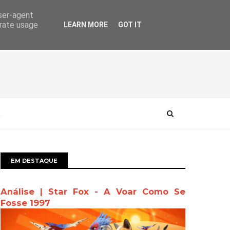
user-agent
erate usage
LEARN MORE
GOT IT
EM DESTAQUE
Análise | Star Fox - A Voar Como Se
Fosse 1997