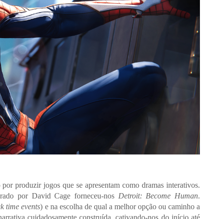
por produzir jogos que se apresentam como dramas interativos.
iderado por David Cage forneceu-nos
Detroit: Become Human
.
k time events
) e na escolha de qual a melhor opção ou caminho a
 narrativa cuidadosamente construída, cativando-nos do início até