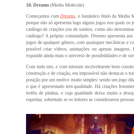
10. Dreams
(Media Molecule)
Começamos com
Dreams
, o fantástico título da Media 
porque não só apresenta logo alguns jogos nos quais o
catálogo de criações (ou de sonhos, como são denominad
catálogo? A própria comunidade.
Dreams
apresenta aos 
jogos de qualquer género, com quaisquer mecânicas e com
possível criar vídeos, animações ou apenas imagens.
expandir ainda mais o universo de possibilidades e de son
Com tudo isto, e com tutoriais incrivelmente bem const
construção e de criação, era impossível não destacar o t
posição por um motivo muito simples: sendo um jogo dit
o que é apresentado tem qualidade. Há criações fenomena
troféu de platina, e cuja qualidade deixa muito a des
espreitar, sobretudo se os leitores se considerarem pessoas