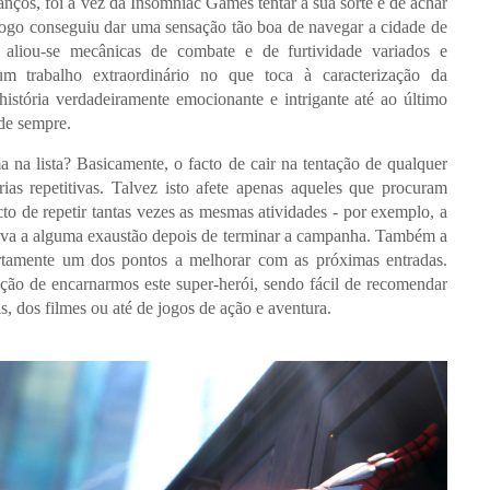
nços, foi a vez da Insomniac Games tentar a sua sorte e de achar
ogo conseguiu dar uma sensação tão boa de navegar a cidade de
 aliou-se mecânicas de combate e de furtividade variados e
m trabalho extraordinário no que toca à caracterização da
istória verdadeiramente emocionante e intrigante até ao último
de sempre.
 na lista? Basicamente, o facto de cair na tentação de qualquer
ias repetitivas. Talvez isto afete apenas aqueles que procuram
to de repetir tantas vezes as mesmas atividades - por exemplo, a
leva a alguma exaustão depois de terminar a campanha. Também a
certamente um dos pontos a melhorar com as próximas entradas.
ção de encarnarmos este super-herói, sendo fácil de recomendar
, dos filmes ou até de jogos de ação e aventura.