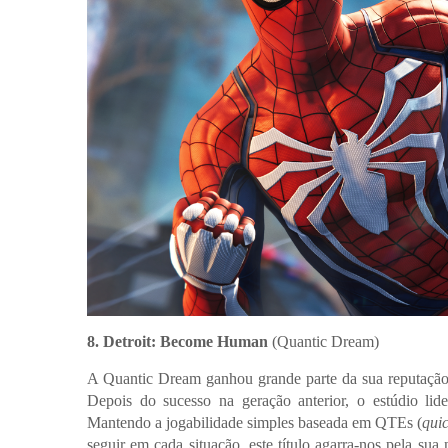
8. Detroit: Become Human
(Quantic Dream)
A Quantic Dream ganhou grande parte da sua reputação 
Depois do sucesso na geração anterior, o estúdio l
Mantendo a jogabilidade simples baseada em QTEs (
quic
seguir em cada situação, este título agarra-nos pela sua