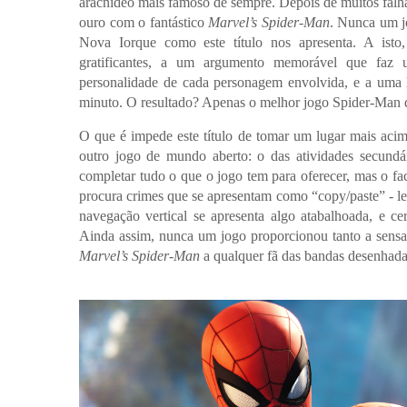
aracnídeo mais famoso de sempre. Depois de muitos falha
ouro com o fantástico
Marvel’s Spider-Man
. Nunca um j
Nova Iorque como este título nos apresenta. A isto,
gratificantes, a um argumento memorável que faz u
personalidade de cada personagem envolvida, e a uma h
minuto. O resultado? Apenas o melhor jogo Spider-Man 
O que é impede este título de tomar um lugar mais acima
outro jogo de mundo aberto: o das atividades secundár
completar tudo o que o jogo tem para oferecer, mas o fac
procura crimes que se apresentam como “copy/paste” - 
navegação vertical se apresenta algo atabalhoada, e 
Ainda assim, nunca um jogo proporcionou tanto a sensa
Marvel’s Spider-Man
a qualquer fã das bandas desenhadas