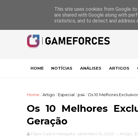
GameForces
A equipa
Pontuações das Análises
Suporte
This site uses cookies from Google to d
are shared with Google along with perf
statistics, and to detect and address 
HOME
NOTÍCIAS
ANÁLISES
ARTIGOS
Home
/
Artigo
/
Especial
/
ps4
/
Os 10 Melhores Exclusivo
Os 10 Melhores Exclu
Geração
Filipe Castro Mesquita
setembro 14, 2020
-
Artigo
,
E