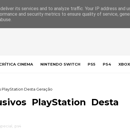
 da Indústria
Contacto
eliver its services and to analyze traffic. Your IP address and 
ormance and security metrics to ensure quality of service, gen
abuse.
CRÍTICA CINEMA
NINTENDO SWITCH
PS5
PS4
XBOX
s PlayStation Desta Geração
sivos PlayStation Desta
special
,
ps4