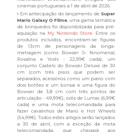
cinemas portugueses a 1 de abril de 2026.
Em antecipação do lançamento de
Super
Mario Galaxy O Filme
, uma gama temática
de brinquedos foi disponibilizada para pré-
aquisição na
My Nintendo Store
. Entre os
produtos incluídos, encontram-se figuras
de 13cm de personagens da longa-
metragem (como Bowser Jr. fenomenal,
Rosalina e Yoshi - 22,99€ cada), um
conjunto Castelo do Bowser Deluxe de 30
cm (com três pisos que podem ser
separados, acessórios como um piano com
dois botões e um bonsai e uma figura do
Bowser de 3,8 cm com três pontos de
articulação - 49,99€), ioiôs de Lumas (6,99€
cada) e uma mota telecomandada para
fazer cavalinhos de Mario e Hot Wheels
(54,99€). Todos estes artigos serão lançados
a 30 de abril, com a exceção da mota
telecomandada, que chegará aos