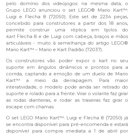
pelo domínio dos videojogos: na mesma data, o
Grupo LEGO anunciou o set LEGO® Mario Kart™:
Luigi e Flecha 8 (72050). Este set de 2234 peças,
concebido para construtores a partir dos 18 anos,
permite construir uma réplica em tijolos do
kart
Flecha 8 e de Luigi com cabeça, braços e mãos
articuláveis - muito à semelhança do artigo LEGO®
Mario Kart™ – Mario e Kart Padrão (72037).
Os construtores vão poder expor o kart no seu
suporte em ângulos dinâmicos e prontos para a
corrida, captando a emoção de um duelo de Mario
Kart™ a meio da derrapagem. Para maior
interatividade, o modelo pode ainda ser retirado do
suporte e rolado para a frente. Virar o volante faz girar
as rodas dianteiras, e rodar as traseiras faz girar o
escape com chamas.
O set LEGO Mario Kart™: Luigi e Flecha 8 (72050) já
se encontra disponível para pré-encomenda e estará
disponível para compra imediata a 1 de abril por