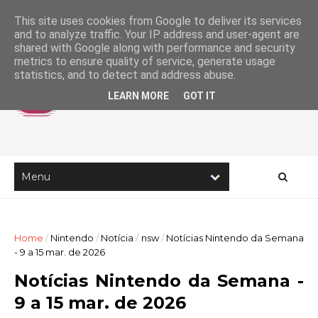
This site uses cookies from Google to deliver its services
and to analyze traffic. Your IP address and user-agent are
shared with Google along with performance and security
metrics to ensure quality of service, generate usage
statistics, and to detect and address abuse.
LEARN MORE
GOT IT
Home
/
Nintendo
/
Notícia
/
nsw
/
Notícias Nintendo da Semana
- 9 a 15 mar. de 2026
Notícias Nintendo da Semana -
9 a 15 mar. de 2026