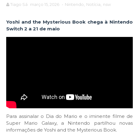
Tiago Sá
março 15, 2026
-
Nintendo
,
Notícia
,
nsw
Yoshi and the Mysterious Book chega à Nintendo
Switch 2 a 21 de maio
Para assinalar o Dia do Mario e o iminente filme de
Super Mario Galaxy, a Nintendo partilhou novas
informações de Yoshi and the Mysterious Book.