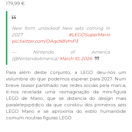
179,99 €.
New form unlocked! New sets coming in
2027
#LEGOSuperMario
pic.twitter.com/OAqcN8VmP3
— Nintendo of America
(@NintendoAmerica)
March 10, 2026
Para além deste conjunto, a LEGO deu-nos um
vislumbre do que podemos esperar para 2027. Num
breve
teaser
partilhado nas redes sociais pela marca,
é-nos revelada uma reimaginação da mini-figura
LEGO de Mario, que se distancia do
design
mais
paralelepipédico da que constou dos primeiros
sets
LEGO Mario e se aproxima do estilo humanóide
comum noutras figuras LEGO.