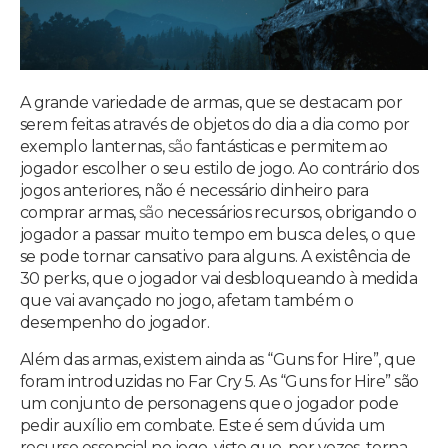
A grande variedade de armas, que se destacam por
serem feitas através de objetos do dia a dia como por
exemplo lanternas,
são
fantásticas e permitem ao
jogador escolher o seu estilo de jogo. Ao contrário dos
jogos anteriores, não é necessário dinheiro para
comprar armas,
são
necessários recursos, obrigando o
jogador a passar muito tempo em busca deles, o que
se pode tornar cansativo para alguns. A existência de
30 perks, que o jogador vai desbloqueando à medida
que vai avançado no jogo, afetam também o
desempenho do jogador.
Além das armas, existem ainda as “Guns for Hire”, que
foram introduzidas no Far Cry 5. As “Guns for Hire” são
um conjunto de personagens que o jogador pode
pedir auxílio em combate. Este é sem dúvida um
recurso essencial no jogo, visto que, por vezes, torna-