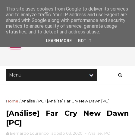
This site uses cookies from Google to deliver its services
and to analyze traffic. Your IP address and user-agent are
shared with Google along with performance and security
metrics to ensure quality of service, generate usage
statistics, and to detect and address abuse.
LEARN MORE
GOT IT
Home
/
Análise
/
PC
/
[Análise] Far Cry New Dawn [PC]
[Análise] Far Cry New Dawn
[PC]
Bernardo Lourenço
agosto 03, 2020
-
Análise
,
PC