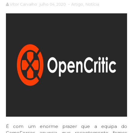
Vítor Carvalho
julho 04, 2020
-
Artigo
,
Notícia
É com um enorme prazer que a equipa do
GameForces anuncia que recentemente fomos