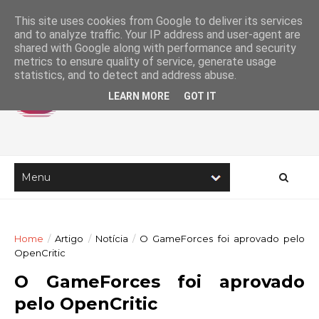
This site uses cookies from Google to deliver its services
and to analyze traffic. Your IP address and user-agent are
shared with Google along with performance and security
metrics to ensure quality of service, generate usage
statistics, and to detect and address abuse.
LEARN MORE
GOT IT
Home
/
Artigo
/
Notícia
/
O GameForces foi aprovado pelo
OpenCritic
O GameForces foi aprovado
pelo OpenCritic