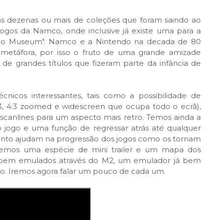
 dezenas ou mais de coleções que foram saindo ao
ogos da Namco, onde inclusive já existe uma para a
co Museum". Namco e a Nintendo na decada de 80
metáfora, por isso o fruto de uma grande amizade
de grandes títulos que fizeram parte da infância de
nicos interessantes, tais como a possibilidade de
, 4:3 zoomed e widescreen que ocupa todo o ecrã),
scanlines para um aspecto mais retro. Temos ainda a
 jogo e uma função de regressar atrás até qualquer
tanto ajudam na progressão dos jogos como os tornam
temos uma espécie de mini trailer e um mapa dos
ão bem emulados através do M2, um emulador já bem
o. Iremos agora falar um pouco de cada um.