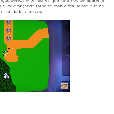
migos aéreos e terrestres que teremos de abater e
e vai avançando torna-se mais difícil, sendo que no
 dificuldades acrescidas.