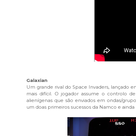
Galaxian
Um grande rival do Space Invaders, lançado 
mais difícil. O jogador assume o controlo d
alienígenas que são enviados em ondas/grupos
um doas primeiros sucessos da Namco e ainda h