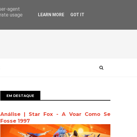
user-agent
erate usage
LEARN MORE
GOT IT
EM DESTAQUE
Análise | Star Fox - A Voar Como Se
Fosse 1997