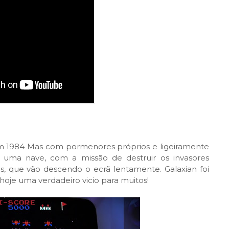
em 1984 Mas com pormenores próprios e ligeiramente
e uma nave, com a missão de destruir os invasores
, que vão descendo o ecrã lentamente. Galaxian foi
oje uma verdadeiro vicio para muitos!