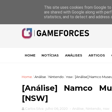
GameForces
A equipa
Pontuações das Análises
Suporte
This site uses cookies from Google to d
are shared with Google along with perf
statistics, and to detect and address 
HOME
NOTÍCIAS
ANÁLISES
ARTIGOS
Home
/
Análise
/
Nintendo
/
nsw
/
[Análise] Namco Museu
[Análise] Namco Mu
[NSW]
Carlos Silva
julho 06, 2020
-
Análise
,
Nintendo
,
nsw