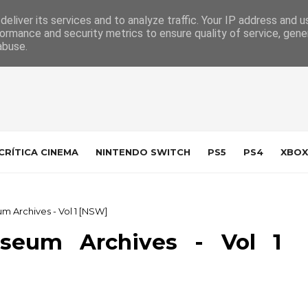
 da Indústria
Contacto
eliver its services and to analyze traffic. Your IP address and 
ormance and security metrics to ensure quality of service, gen
abuse.
CRÍTICA CINEMA
NINTENDO SWITCH
PS5
PS4
XBOX
m Archives - Vol 1 [NSW]
seum Archives - Vol 1