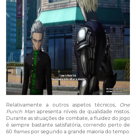
Relativamente a outros aspetos técnicos,
One
Punch Man
apresenta níveis de qualidade mistos.
Durante as situações de combate, a fluidez do jogo
é sempre bastante satisfatória, correndo perto de
60
frames
por segundo a grande maioria do tempo.