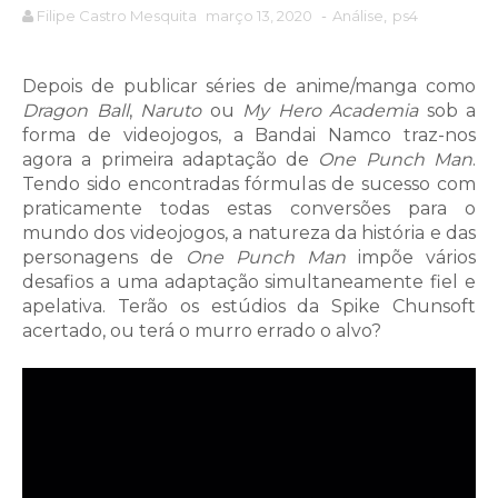
Filipe Castro Mesquita
março 13, 2020
-
Análise
,
ps4
Depois de publicar séries de anime/manga como
Dragon Ball
,
Naruto
ou
My Hero Academia
sob a
forma de videojogos, a Bandai Namco traz-nos
agora a primeira adaptação de
One Punch Man
.
Tendo sido encontradas fórmulas de sucesso com
praticamente todas estas conversões para o
mundo dos videojogos, a natureza da história e das
personagens de
One Punch Man
impõe vários
desafios a uma adaptação simultaneamente fiel e
apelativa. Terão os estúdios da Spike Chunsoft
acertado, ou terá o murro errado o alvo?