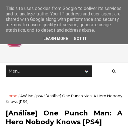
This site uses cookies from Google to deliver its services
and to analyze traffic. Your IP address and user-agent are
shared with Google along with performance and security
metrics to ensure quality of service, generate usage
statistics, and to detect and address abuse.
LEARN MORE
GOT IT
Home
/
Análise
/
ps4
/
[Análise] One Punch Man: A Hero Nobody
Knows [PS4]
[Análise] One Punch Man: A
Hero Nobody Knows [PS4]