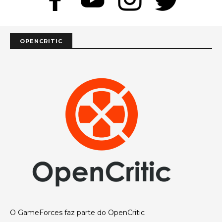
OPENCRITIC
O GameForces faz parte do OpenCritic