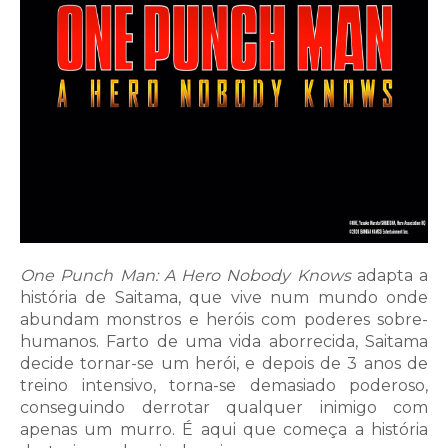
One Punch Man: A Hero Nobody Knows
adapta a
história de Saitama, que vive num mundo onde
abundam monstros e heróis com poderes sobre-
humanos. Farto de uma vida aborrecida, Saitama
decide tornar-se um herói, e depois de 3 anos de
treino intensivo, torna-se demasiado poderoso,
conseguindo derrotar qualquer inimigo com
apenas um murro. É aqui que começa a história