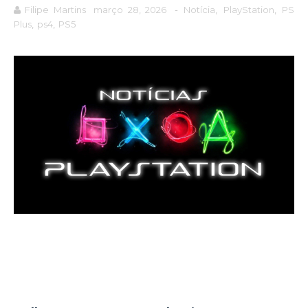
Filipe Martins
março 28, 2026
-
Notícia
,
PlayStation
,
PS
Plus
,
ps4
,
PS5