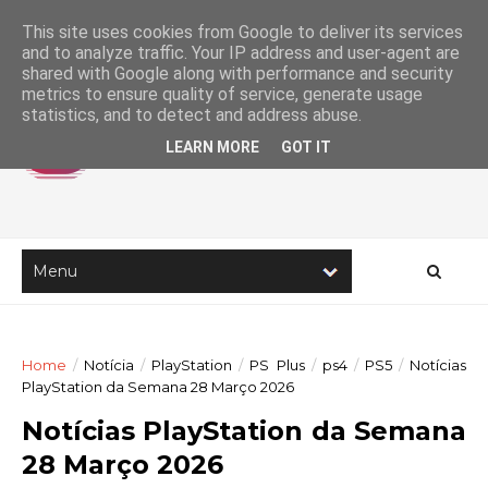
This site uses cookies from Google to deliver its services
and to analyze traffic. Your IP address and user-agent are
shared with Google along with performance and security
metrics to ensure quality of service, generate usage
statistics, and to detect and address abuse.
LEARN MORE
GOT IT
Home
/
Notícia
/
PlayStation
/
PS Plus
/
ps4
/
PS5
/
Notícias
PlayStation da Semana 28 Março 2026
Notícias PlayStation da Semana
28 Março 2026