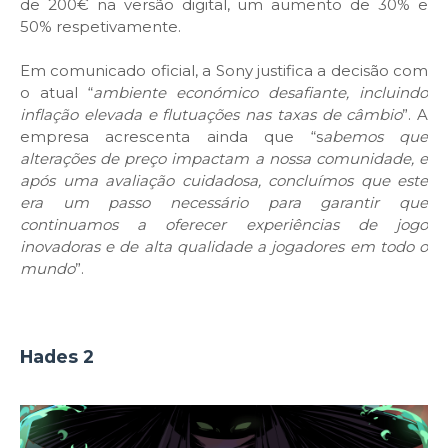
de 200€ na versão digital, um aumento de 30% e
50% respetivamente.
Em comunicado oficial, a Sony justifica a decisão com
o atual “
ambiente económico desafiante, incluindo
inflação elevada e flutuações nas taxas de câmbio
”. A
empresa acrescenta ainda que “s
abemos que
alterações de preço impactam a nossa comunidade, e
após uma avaliação cuidadosa, concluímos que este
era um passo necessário para garantir que
continuamos a oferecer experiências de jogo
inovadoras e de alta qualidade a jogadores em todo o
mundo
”.
Hades 2