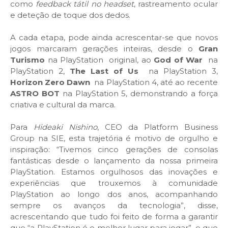
como
feedback tátil no headset
, rastreamento ocular
e deteção de toque dos dedos.
A cada etapa, pode ainda acrescentar-se que novos
jogos marcaram gerações inteiras, desde o
Gran
Turismo
na PlayStation original, ao
God of War
na
PlayStation 2,
The Last of Us
na PlayStation 3,
Horizon Zero Dawn
na PlayStation 4, até ao recente
ASTRO BOT
na PlayStation 5, demonstrando a força
criativa e cultural da marca.
Para
Hideaki Nishino
, CEO da Platform Business
Group na SIE, esta trajetória é motivo de orgulho e
inspiração: “Tivemos cinco gerações de consolas
fantásticas desde o lançamento da nossa primeira
PlayStation. Estamos orgulhosos das inovações e
experiências que trouxemos à comunidade
PlayStation ao longo dos anos, acompanhando
sempre os avanços da tecnologia”, disse,
acrescentando que tudo foi feito de forma a garantir
que “a PlayStation é o melhor lugar para jogar”, e que