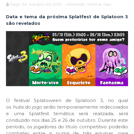
Tiago Sá
outubro 05, 2025
-
Nintendo
,
Notícia
,
nsw
Data e tema da próxima Splatfest de Splatoon 3
são revelados
O festival Splatoween de Splatoon 3, no qual
os
hubs
do jogo serão temporariamente redecorados
e uma Splatfest temática será realizada, será
conduzido nos dias 25 e 26 de outubro. Durante este
período, os jogadores do título competitivo poderão
combater entre si numa de três equipas, para