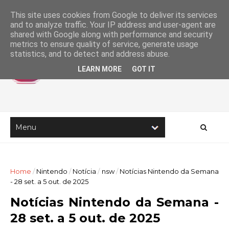
This site uses cookies from Google to deliver its services
and to analyze traffic. Your IP address and user-agent are
shared with Google along with performance and security
metrics to ensure quality of service, generate usage
statistics, and to detect and address abuse.
LEARN MORE
GOT IT
Home
/
Nintendo
/
Notícia
/
nsw
/
Notícias Nintendo da Semana
- 28 set. a 5 out. de 2025
Notícias Nintendo da Semana -
28 set. a 5 out. de 2025