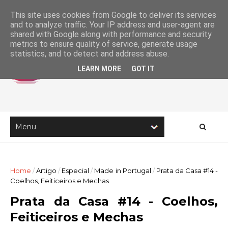
This site uses cookies from Google to deliver its services
and to analyze traffic. Your IP address and user-agent are
shared with Google along with performance and security
metrics to ensure quality of service, generate usage
statistics, and to detect and address abuse.
LEARN MORE
GOT IT
Home
/
Artigo
/
Especial
/
Made in Portugal
/
Prata da Casa #14 -
Coelhos, Feiticeiros e Mechas
Prata da Casa #14 - Coelhos,
Feiticeiros e Mechas