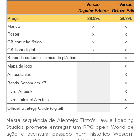
Versão 
Versão
Regular Edition
 Deluxe Editio
Preço
29.99€
59.99€
Manual
x
x
Poster
x
x
GB cartucho físico
x
x
GB Rom digital
x
x
Berço do cartucho + caixa de plástico
x
x
x
Mapa do jogo
x
Autocolantes
x
Banda Sonora em K7
x
Livro: Artbook
x
Livro: Tales of Alentejo
x
Official Strategy Guide (digital)
Nesta sequência de Alentejo: Tinto's Law, a Loading
Studios promete entregar um RPG open World de
ação e aventura passado num histórico Western