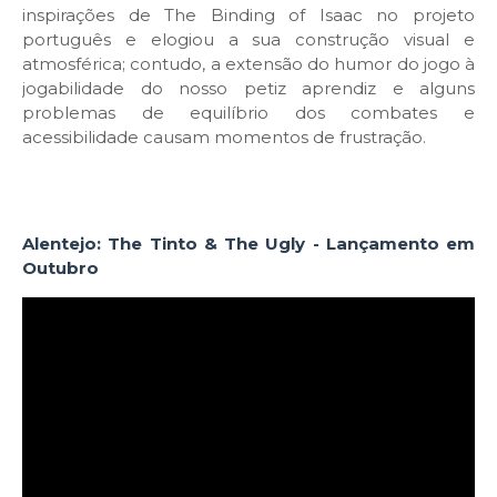
inspirações de The Binding of Isaac no projeto
português e elogiou a sua construção visual e
atmosférica; contudo, a extensão do humor do jogo à
jogabilidade do nosso petiz aprendiz e alguns
problemas de equilíbrio dos combates e
acessibilidade causam momentos de frustração.
Alentejo: The Tinto & The Ugly - Lançamento em
Outubro