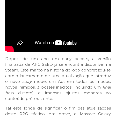
Depois de um ano em early access, a versão
finalizada de ARC SEED já se encontra disponível na
Steam. Este marco na história do jogo concretizou-se
com o lançamento de uma atualização que introduz
o novo
story
mode, um Act em todos os modos,
novos inimigos, 3 bosses inéditos (incluindo um
final
boss
distinto) e imensos ajustes menores ao
conteúdo pré-existente.
Tal está longe de significar o fim das atualizações
deste RPG táctico: em breve, a Massive Galaxy