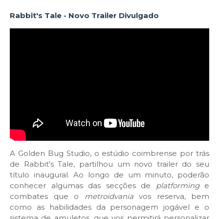
Rabbit's Tale - Novo Trailer Divulgado
A Golden Bug Studio, o estúdio coimbrense por trás
de Rabbit's Tale, partilhou um novo trailer do seu
título inaugural. Ao longo de um minuto, poderão
conhecer algumas das secções de
platforming
e
combates que o
metroidvania
vos reserva, bem
como as habilidades da personagem jogável e o
sistema de amuletos, que vos permitirá personalizar