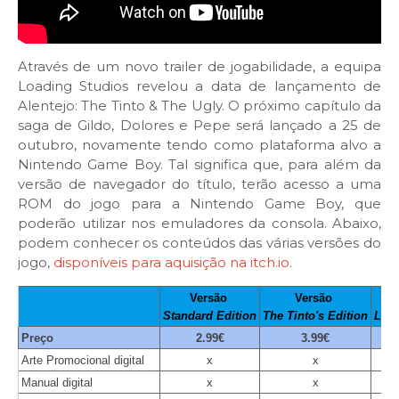
Através de um novo trailer de jogabilidade, a equipa
Loading Studios revelou a data de lançamento de
Alentejo: The Tinto & The Ugly. O próximo capítulo da
saga de Gildo, Dolores e Pepe será lançado a 25 de
outubro, novamente tendo como plataforma alvo a
Nintendo Game Boy. Tal significa que, para além da
versão de navegador do título, terão acesso a uma
ROM do jogo para a Nintendo Game Boy, que
poderão utilizar nos emuladores da consola. Abaixo,
podem conhecer os conteúdos das várias versões do
jogo,
disponíveis para aquisição na itch.io
.
Versão 
Versão 
Standard Edition
The Tinto's Edition
Los 
Preço
2.99€
3.99€
Arte Promocional digital
x
x
Manual digital
x
x