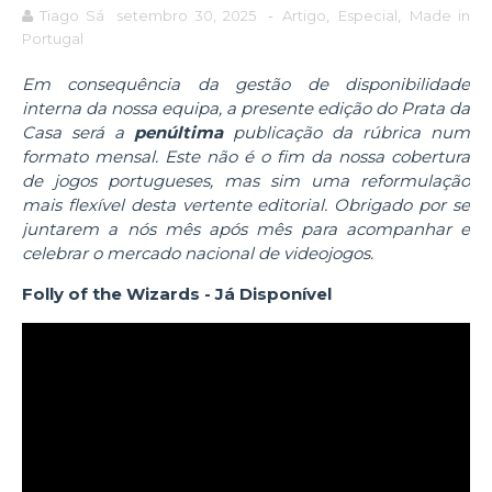
Tiago Sá
setembro 30, 2025
-
Artigo
,
Especial
,
Made in
Portugal
Em consequência da gestão de disponibilidade
interna da nossa equipa, a presente edição do Prata da
Casa será a
penúltima
publicação da rúbrica num
formato mensal. Este não é o fim da nossa cobertura
de jogos portugueses, mas sim uma reformulação
mais flexível desta vertente editorial. Obrigado por se
juntarem a nós mês após mês para acompanhar e
celebrar o mercado nacional de videojogos.
Folly of the Wizards - Já Disponível